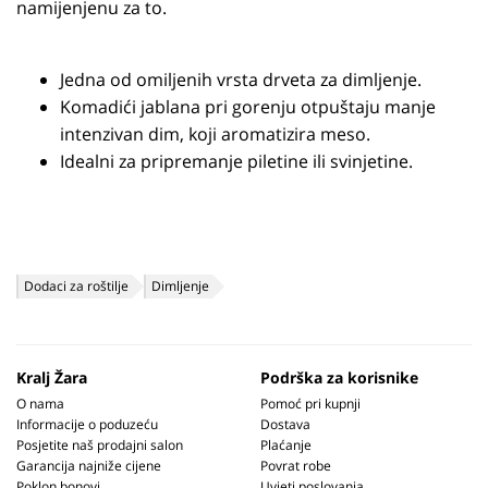
namijenjenu za to.
Jedna od omiljenih vrsta drveta za dimljenje.
Komadići jablana pri gorenju otpuštaju manje
intenzivan dim, koji aromatizira meso.
Idealni za pripremanje piletine ili svinjetine.
Dodaci za roštilje
Dimljenje
Kralj Žara
Podrška za korisnike
O nama
Pomoć pri kupnji
Informacije o poduzeću
Dostava
Posjetite naš prodajni salon
Plaćanje
Garancija najniže cijene
Povrat robe
Poklon bonovi
Uvjeti poslovanja