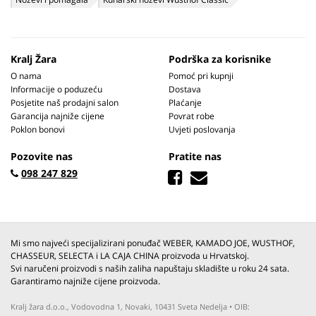
Kralj Žara
Podrška za korisnike
O nama
Pomoć pri kupnji
Informacije o poduzeću
Dostava
Posjetite naš prodajni salon
Plaćanje
Garancija najniže cijene
Povrat robe
Poklon bonovi
Uvjeti poslovanja
Pozovite nas
Pratite nas
098 247 829
Mi smo najveći specijalizirani ponuđač WEBER, KAMADO JOE, WUSTHOF,
CHASSEUR, SELECTA i LA CAJA CHINA proizvoda u Hrvatskoj.
Svi naručeni proizvodi s naših zaliha napuštaju skladište u roku 24 sata.
Garantiramo najniže cijene proizvoda.
Kralj žara d.o.o., Vodovodna 1, Novaki, 10431 Sveta Nedelja • OIB: