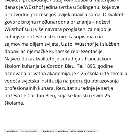
danas je Wüsthof jedina tvrtka u Solingenu, koja sve
proizvodne procese još uvijek obavlja sama. O kvaliteti
govore brojna međunarodna priznanja – noževi
Wüsthof su u više navrata proglašeni za najbolje
kuhinjske noževe u stručnim časopisima i na
sajmovima diljem svijeta. Uz to, Wüsthof je i službeni
dobavljač njemačke kuharske reprezentacije.
Najveći dokaz kvalitete je suradnja s francuskom
školom kuhanja Le Cordon Bleu. Ta, 1895. godine
osnovana privatna akademija, je s 25 škola u 15 zemalja
vodeća svjetska institucija na području obrazovanja
profesionalnih kuhara. Rezultat suradnje je serija
noževa Le Cordon Bleu, koja se koristi u svim 25
školama.
Noževi i pomagala
Kuharski noževi Wüsthof Classic