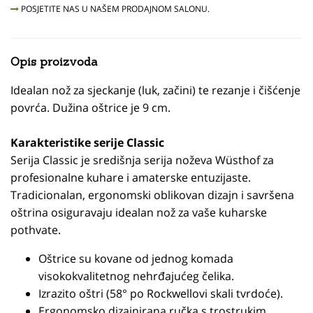
POSJETITE NAS U NAŠEM PRODAJNOM SALONU.
Opis proizvoda
Idealan nož za sjeckanje (luk, začini) te rezanje i čišćenje
povrća. Dužina oštrice je 9 cm.
Karakteristike serije Classic
Serija Classic je središnja serija noževa Wüsthof za
profesionalne kuhare i amaterske entuzijaste.
Tradicionalan, ergonomski oblikovan dizajn i savršena
oštrina osiguravaju idealan nož za vaše kuharske
pothvate.
Oštrice su kovane od jednog komada
visokokvalitetnog nehrđajućeg čelika.
Izrazito oštri (58° po Rockwellovi skali tvrdoće).
Ergonomsko dizajnirana ručka s trostrukim