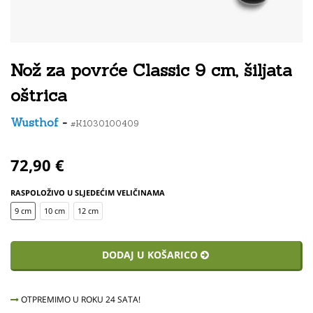
Nož za povrće Classic 9 cm, šiljata
oštrica
Wusthof
-
#K1030100409
72,90 €
RASPOLOŽIVO U SLJEDEĆIM VELIČINAMA
9 cm
10 cm
12 cm
DODAJ U KOŠARICO
OTPREMIMO U ROKU 24 SATA!