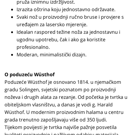
pruža iznimnu izdržljivost.
Izrazita oštrina koju jednostavno održavate.
Svaki nož u proizvodnji ručno bruse i provjere s
uređajem za lasersko mjerenje.
Idealan raspored težine noža za jednostavnu i
ugodnu upotrebu, čak i ako ga koristite
profesionalno.
Moderan, minimalistički dizajn.
O poduzeću Wüsthof
Poduzeće Wüsthof je osnovano 1814. u njemačkom
gradu Solingen, svjetski poznatom po proizvodnji
noževa i drugih alata za rezanje. Od početka je tvrtka u
obiteljskom vlasništvu, a danas je vodi g. Harald
Wüsthof. U modernim proizvodnim halama u centru
grada trenutno zapošljavaju više od 350 ljudi.
Tijekom povijesti je tvrtka najviše pažnje posvetila
kvaliteti proizvodnje i pažljivom odabiru materijala –