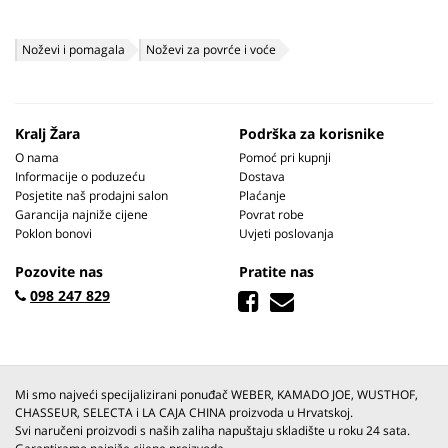
Noževi i pomagala
Noževi za povrće i voće
Kralj Žara
Podrška za korisnike
O nama
Pomoć pri kupnji
Informacije o poduzeću
Dostava
Posjetite naš prodajni salon
Plaćanje
Garancija najniže cijene
Povrat robe
Poklon bonovi
Uvjeti poslovanja
Pozovite nas
Pratite nas
098 247 829
Mi smo najveći specijalizirani ponuđač WEBER, KAMADO JOE, WUSTHOF,
CHASSEUR, SELECTA i LA CAJA CHINA proizvoda u Hrvatskoj.
Svi naručeni proizvodi s naših zaliha napuštaju skladište u roku 24 sata.