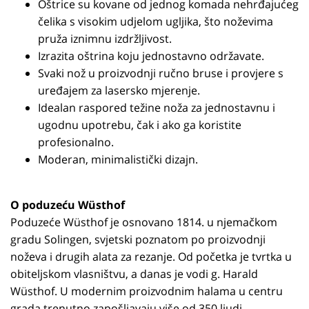
Oštrice su kovane od jednog komada nehrđajućeg
čelika s visokim udjelom ugljika, što noževima
pruža iznimnu izdržljivost.
Izrazita oštrina koju jednostavno održavate.
Svaki nož u proizvodnji ručno bruse i provjere s
uređajem za lasersko mjerenje.
Idealan raspored težine noža za jednostavnu i
ugodnu upotrebu, čak i ako ga koristite
profesionalno.
Moderan, minimalistički dizajn.
O poduzeću Wüsthof
Poduzeće Wüsthof je osnovano 1814. u njemačkom
gradu Solingen, svjetski poznatom po proizvodnji
noževa i drugih alata za rezanje. Od početka je tvrtka u
obiteljskom vlasništvu, a danas je vodi g. Harald
Wüsthof. U modernim proizvodnim halama u centru
grada trenutno zapošljavaju više od 350 ljudi.