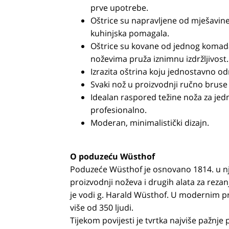
prve upotrebe.
Oštrice su napravljene od mješavine 
kuhinjska pomagala.
Oštrice su kovane od jednog komada 
noževima pruža iznimnu izdržljivost.
Izrazita oštrina koju jednostavno od
Svaki nož u proizvodnji ručno bruse
Idealan raspored težine noža za jed
profesionalno.
Moderan, minimalistički dizajn.
O poduzeću Wüsthof
Poduzeće Wüsthof je osnovano 1814. u n
proizvodnji noževa i drugih alata za rezan
je vodi g. Harald Wüsthof. U modernim p
više od 350 ljudi.
Tijekom povijesti je tvrtka najviše pažnje 