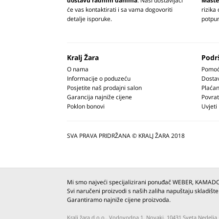
dostavu radnim danima
. Naši dostavljači
Maste
će vas kontaktirati i sa vama dogovoriti
rizika
detalje isporuke.
potpun
Kralj Žara
Podr
O nama
Pomoć 
Informacije o poduzeću
Dosta
Posjetite naš prodajni salon
Plaćan
Garancija najniže cijene
Povrat
Poklon bonovi
Uvjeti
SVA PRAVA PRIDRŽANA © KRALJ ŽARA 2018
Mi smo najveći specijalizirani ponuđač WEBER, KAMAD
Svi naručeni proizvodi s naših zaliha napuštaju skladište
Garantiramo najniže cijene proizvoda.
Kralj žara d.o.o., Vodovodna 1, Novaki, 10431 Sveta Nedel