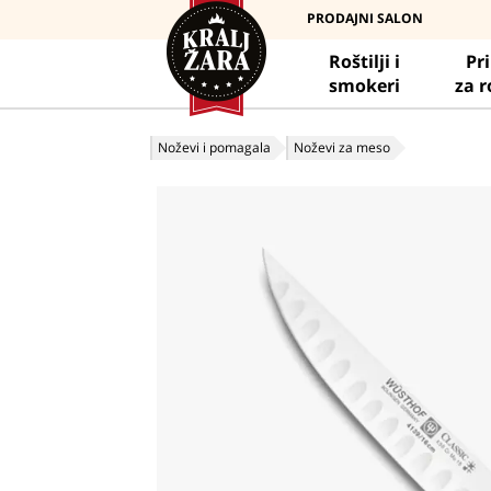
PRODAJNI SALON
Roštilji i
Pr
smokeri
za r
Noževi i pomagala
Noževi za meso