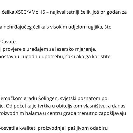
čelika X50CrVMo 15 – najkvalitetniji čelik, još prigodan za
nehrđajućeg čelika s visokim udjelom ugljika, što
ržavate.
 i provjere s uređajem za lasersko mjerenje.
nostavnu i ugodnu upotrebu, čak i ako ga koristite
jemačkom gradu Solingen, svjetski poznatom po
je. Od početka je tvrtka u obiteljskom vlasništvu, a danas
roizvodnim halama u centru grada trenutno zapošljavaju
posvetila kvaliteti proizvodnje i pažljivom odabiru