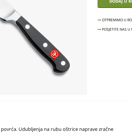
DODAJ U 
OTPREMIMO U ROK
POSJETITE NAS U
i povrća. Udubljenja na rubu oštrice naprave zračne