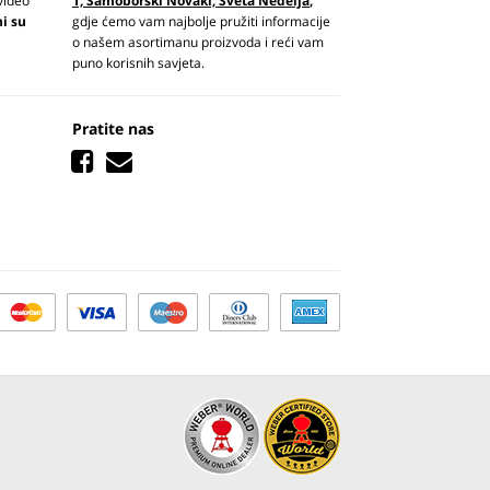
video
1, Samoborski Novaki, Sveta Nedelja
,
ni su
gdje ćemo vam najbolje pružiti informacije
o našem asortimanu proizvoda i reći vam
puno korisnih savjeta.
Pratite nas