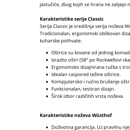
jastučiće, zbog kojih se hrana ne zalijepi 
Karakteristike serije Classic
Serija Classic je središnja serija noževa 
Tradicionalan, ergonomski oblikovan dizaj
kuharske pothvate.
Oštrice su kovane od jednog komada
Izrazito oštri (58° po Rockwellovi ska
Ergonomsko dizajnirana ručka s tr
Idealan raspored težine oštrice.
Kompjutersko i ručno brušenje oštri
Funkcionalan, testiran dizajn.
Širok izbor različitih vrsta noževa.
Karakteristike noževa Wüsthof
Doživotna garancija. Uz pravilnu njeg