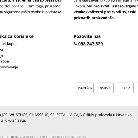
rCard, Visa, American Express
bez
vam olakšavamo kupnju savjetima ili 
 od zlouporabe. Osim toga, pružamo
linkom.
Svi proizvodi u našoj trgovi
u sigurnost vaših osobnih podataka.
visokokvalitetni proizvodi svjetski
priznatih proizvođača.
ška za korisnike
Pozovite nas
098 247 829
pri kupnji
va
je
 robe
 poslovanja
O JOE, WUSTHOF, CHASSEUR, SELECTA i LA CAJA CHINA proizvoda u Hrvatskoj.
 u roku 24 sata.
ja • OIB: HR26126479309, IBAN: HR5423600001102523126