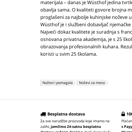
materijala – danas je Wüsthof jedina tvrt
obavlja sama. O kvaliteti govore brojna 
proglašeni za najbolje kuhinjske noževe u
Wüsthof je i službeni dobavljač njemačke
Najveći dokaz kvalitete je suradnja s fr
osnovana privatna akademija, je s 25 škol
obrazovanja profesionalnih kuhara. Rezult
koristi u svim 25 školama.
Noževi i pomagala
Noževi za meso
Besplatna dostava
10
Za sve narudžbe proizvoda koje imamo na
Plaća
zalihi,
jamčimo 24-satnu besplatnu
s Pay