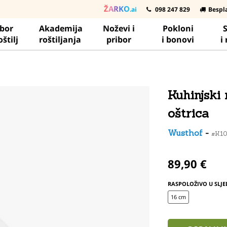
ŽARKO
.ai
098 247 829
Bespl
ibor
Akademija
Noževi i
Pokloni
S
oštilj
roštiljanja
pribor
i bonovi
i
Kuhinjski
oštrica
Wusthof
-
#K1
89,90 €
RASPOLOŽIVO U SLJE
16 cm