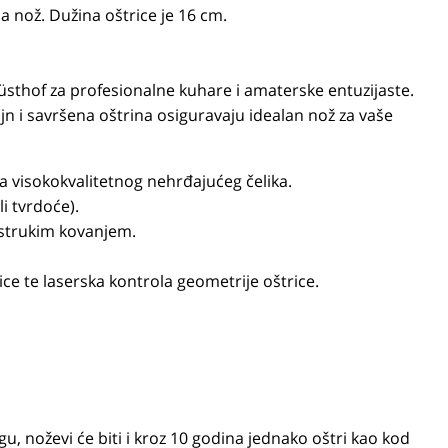
na nož. Dužina oštrice je 16 cm.
Wüsthof za profesionalne kuhare i amaterske entuzijaste.
n i savršena oštrina osiguravaju idealan nož za vaše
 visokokvalitetnog nehrđajućeg čelika.
li tvrdoće).
ostrukim kovanjem.
ce te laserska kontrola geometrije oštrice.
u, noževi će biti i kroz 10 godina jednako oštri kao kod