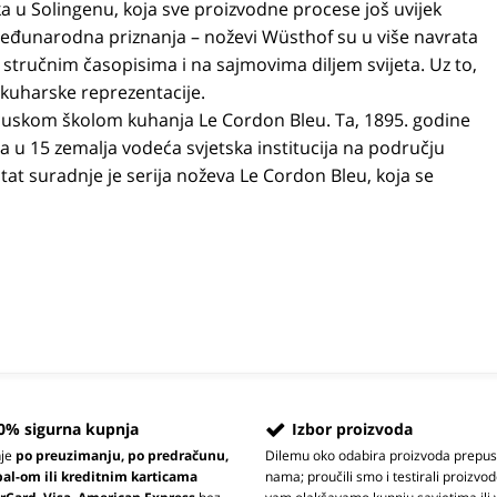
ka u Solingenu, koja sve proizvodne procese još uvijek
međunarodna priznanja – noževi Wüsthof su u više navrata
 stručnim časopisima i na sajmovima diljem svijeta. Uz to,
 kuharske reprezentacije.
ancuskom školom kuhanja Le Cordon Bleu. Ta, 1895. godine
a u 15 zemalja vodeća svjetska institucija na području
at suradnje je serija noževa Le Cordon Bleu, koja se
0% sigurna kupnja
Izbor proizvoda
nje
po preuzimanju, po predračunu,
Dilemu oko odabira proizvoda prepus
pal-om ili kreditnim karticama
nama; proučili smo i testirali proizvod