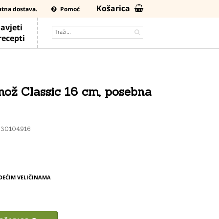
Košarica
atna dostava.
Pomoć
avjeti
 recepti
 nož Classic 16 cm, posebna
030104916
DEĆIM VELIČINAMA