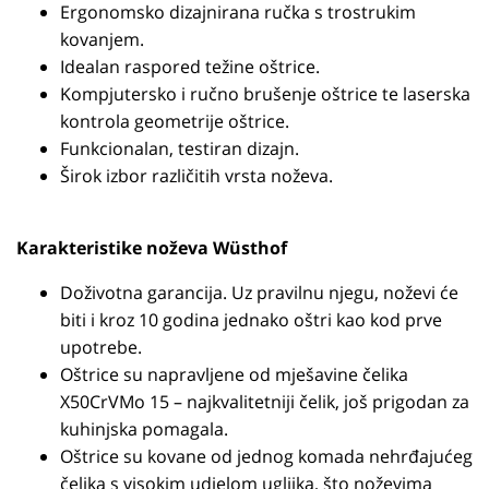
Ergonomsko dizajnirana ručka s trostrukim
kovanjem.
Idealan raspored težine oštrice.
Kompjutersko i ručno brušenje oštrice te laserska
kontrola geometrije oštrice.
Funkcionalan, testiran dizajn.
Širok izbor različitih vrsta noževa.
Karakteristike noževa Wüsthof
Doživotna garancija. Uz pravilnu njegu, noževi će
biti i kroz 10 godina jednako oštri kao kod prve
upotrebe.
Oštrice su napravljene od mješavine čelika
X50CrVMo 15 – najkvalitetniji čelik, još prigodan za
kuhinjska pomagala.
Oštrice su kovane od jednog komada nehrđajućeg
čelika s visokim udjelom ugljika, što noževima