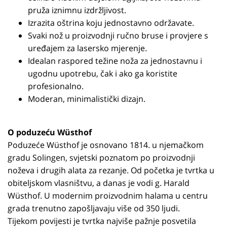
pruža iznimnu izdržljivost.
Izrazita oštrina koju jednostavno održavate.
Svaki nož u proizvodnji ručno bruse i provjere s
uređajem za lasersko mjerenje.
Idealan raspored težine noža za jednostavnu i
ugodnu upotrebu, čak i ako ga koristite
profesionalno.
Moderan, minimalistički dizajn.
O poduzeću Wüsthof
Poduzeće Wüsthof je osnovano 1814. u njemačkom
gradu Solingen, svjetski poznatom po proizvodnji
noževa i drugih alata za rezanje. Od početka je tvrtka u
obiteljskom vlasništvu, a danas je vodi g. Harald
Wüsthof. U modernim proizvodnim halama u centru
grada trenutno zapošljavaju više od 350 ljudi.
Tijekom povijesti je tvrtka najviše pažnje posvetila