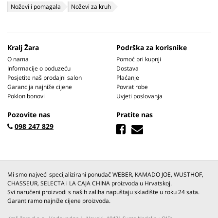
Noževi i pomagala
Noževi za kruh
Kralj Žara
Podrška za korisnike
O nama
Pomoć pri kupnji
Informacije o poduzeću
Dostava
Posjetite naš prodajni salon
Plaćanje
Garancija najniže cijene
Povrat robe
Poklon bonovi
Uvjeti poslovanja
Pozovite nas
Pratite nas
098 247 829
Mi smo najveći specijalizirani ponuđač WEBER, KAMADO JOE, WUSTHOF,
CHASSEUR, SELECTA i LA CAJA CHINA proizvoda u Hrvatskoj.
Svi naručeni proizvodi s naših zaliha napuštaju skladište u roku 24 sata.
Garantiramo najniže cijene proizvoda.