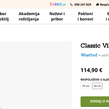
ŽARKO
.ai
098 247 829
Bespl
ibor
Akademija
Noževi i
Pokloni
S
oštilj
roštiljanja
pribor
i bonovi
i
Classic V
Wusthof
-
#K9
114,90 €
RASPOLOŽIVO U SLJE
18 cm
20 cm
DODAJ U 