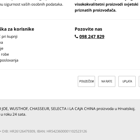
u sigurnost vaših osobnih podataka.
visokokvalitetni proizvodi svjetski
priznatih proizvođača.
ška za korisnike
Pozovite nas
098 247 829
pri kupnji
va
je
 robe
 poslovanja
O JOE, WUSTHOF, CHASSEUR, SELECTA i LA CAJA CHINA proizvoda u Hrvatskoj.
 u roku 24 sata.
ja • OIB: HR26126479309, IBAN: HR5423600001102523126