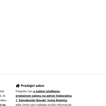
Prodajni salon
tite
Posjetite nas
u našem izložbeno-
e, te
prodajnom salonu na adresi Vodovodna
video
1, Samoborski Novaki, Sveta Nedelja
,
ni su
gdje ćemo vam najbolje pružiti informacije