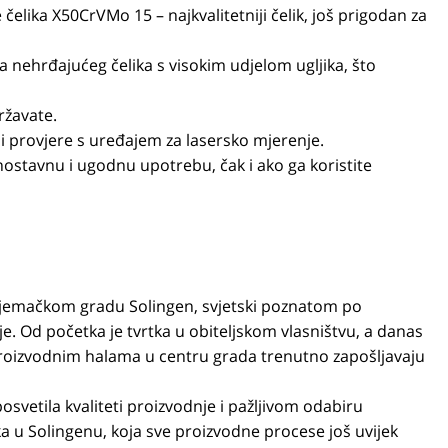
čelika X50CrVMo 15 – najkvalitetniji čelik, još prigodan za
nehrđajućeg čelika s visokim udjelom ugljika, što
ržavate.
 i provjere s uređajem za lasersko mjerenje.
nostavnu i ugodnu upotrebu, čak i ako ga koristite
jemačkom gradu Solingen, svjetski poznatom po
je. Od početka je tvrtka u obiteljskom vlasništvu, a danas
roizvodnim halama u centru grada trenutno zapošljavaju
posvetila kvaliteti proizvodnje i pažljivom odabiru
ka u Solingenu, koja sve proizvodne procese još uvijek