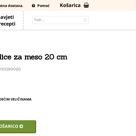
Košarica
atna dostava.
Pomoć
avjeti
 recepti
ilice za meso 20 cm
030190020
DEĆIM VELIČINAMA
KOŠARICO