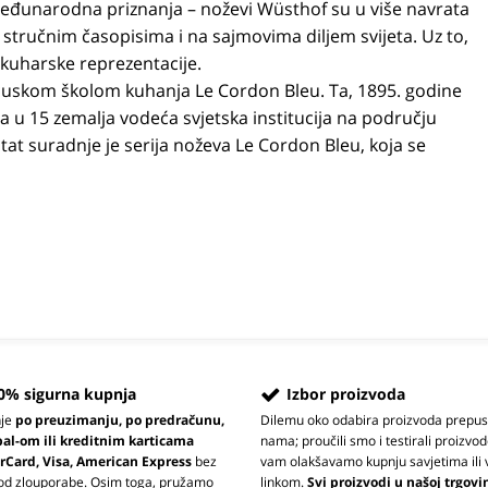
međunarodna priznanja – noževi Wüsthof su u više navrata
 stručnim časopisima i na sajmovima diljem svijeta. Uz to,
 kuharske reprezentacije.
ancuskom školom kuhanja Le Cordon Bleu. Ta, 1895. godine
a u 15 zemalja vodeća svjetska institucija na području
at suradnje je serija noževa Le Cordon Bleu, koja se
0% sigurna kupnja
Izbor proizvoda
nje
po preuzimanju, po predračunu,
Dilemu oko odabira proizvoda prepus
pal-om ili kreditnim karticama
nama; proučili smo i testirali proizvod
rCard, Visa, American Express
bez
vam olakšavamo kupnju savjetima ili 
 od zlouporabe. Osim toga, pružamo
linkom.
Svi proizvodi u našoj trgovi