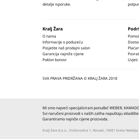
detalje isporuke.
potpun
Kralj Žara
Podr
O nama
Pomoć 
Informacije o poduzeću
Dosta
Posjetite naš prodajni salon
Plaćan
Garancija najniže cijene
Povrat
Poklon bonovi
Uvjeti
SVA PRAVA PRIDRŽANA © KRALJ ŽARA 2018
Mi smo najveći specijalizirani ponuđač WEBER, KAMAD
Svi naručeni proizvodi s naših zaliha napuštaju skladište
Garantiramo najniže cijene proizvoda.
Kralj žara d.o.o., Vodovodna 1, Novaki, 10431 Sveta Nedel