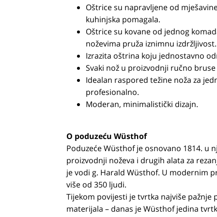
Oštrice su napravljene od mješavine 
kuhinjska pomagala.
Oštrice su kovane od jednog komada 
noževima pruža iznimnu izdržljivost.
Izrazita oštrina koju jednostavno od
Svaki nož u proizvodnji ručno bruse
Idealan raspored težine noža za jed
profesionalno.
Moderan, minimalistički dizajn.
O poduzeću Wüsthof
Poduzeće Wüsthof je osnovano 1814. u n
proizvodnji noževa i drugih alata za rezan
je vodi g. Harald Wüsthof. U modernim p
više od 350 ljudi.
Tijekom povijesti je tvrtka najviše pažnje 
materijala – danas je Wüsthof jedina tvrt