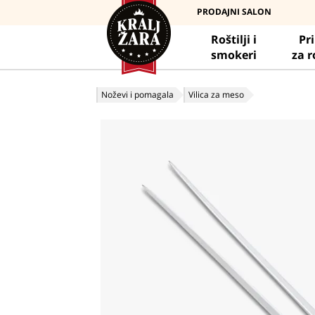
PRODAJNI SALON
Roštilji i
Pr
smokeri
za r
Noževi i pomagala
Vilica za meso