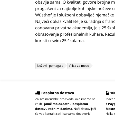
obavlja sama. O kvaliteti govore brojna 
proglašeni za najbolje kuhinjske noževe u
Wüsthof je i službeni dobavljač njemačke
Najveći dokaz kvalitete je suradnja s fr
osnovana privatna akademija, je s 25 škol
obrazovanja profesionalnih kuhara. Rezult
koristi u svim 25 školama.
Noževi i pomagala
Vilica za meso
Besplatna dostava
10
Za sve narudžbe proizvoda koje imamo na
Plaća
zalihi,
jamčimo 24-satnu besplatnu
s Pay
dostavu radnim danima
. Naši dostavljači
Maste
će vas kontaktirati i sa vama dogovoriti
rizika