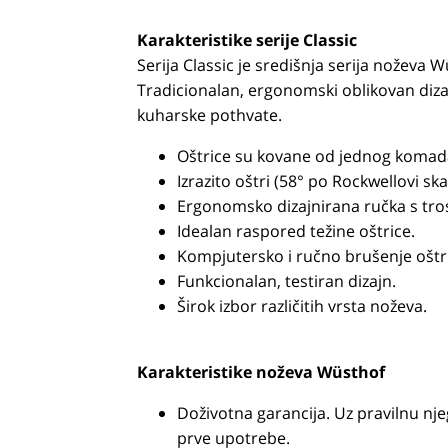
Karakteristike serije Classic
Serija Classic je središnja serija noževa 
Tradicionalan, ergonomski oblikovan dizaj
kuharske pothvate.
Oštrice su kovane od jednog komada
Izrazito oštri (58° po Rockwellovi ska
Ergonomsko dizajnirana ručka s tr
Idealan raspored težine oštrice.
Kompjutersko i ručno brušenje oštri
Funkcionalan, testiran dizajn.
Širok izbor različitih vrsta noževa.
Karakteristike noževa Wüsthof
Doživotna garancija. Uz pravilnu njeg
prve upotrebe.