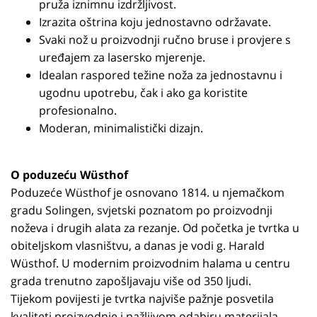
pruža iznimnu izdržljivost.
Izrazita oštrina koju jednostavno održavate.
Svaki nož u proizvodnji ručno bruse i provjere s
uređajem za lasersko mjerenje.
Idealan raspored težine noža za jednostavnu i
ugodnu upotrebu, čak i ako ga koristite
profesionalno.
Moderan, minimalistički dizajn.
O poduzeću Wüsthof
Poduzeće Wüsthof je osnovano 1814. u njemačkom
gradu Solingen, svjetski poznatom po proizvodnji
noževa i drugih alata za rezanje. Od početka je tvrtka u
obiteljskom vlasništvu, a danas je vodi g. Harald
Wüsthof. U modernim proizvodnim halama u centru
grada trenutno zapošljavaju više od 350 ljudi.
Tijekom povijesti je tvrtka najviše pažnje posvetila
kvaliteti proizvodnje i pažljivom odabiru materijala –