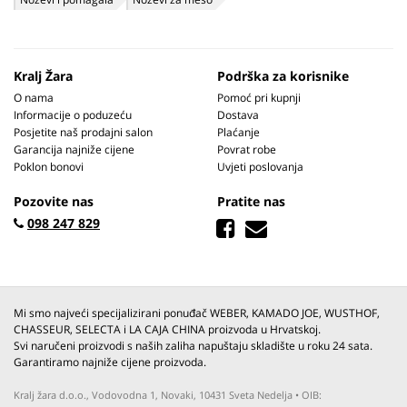
Kralj Žara
Podrška za korisnike
O nama
Pomoć pri kupnji
Informacije o poduzeću
Dostava
Posjetite naš prodajni salon
Plaćanje
Garancija najniže cijene
Povrat robe
Poklon bonovi
Uvjeti poslovanja
Pozovite nas
Pratite nas
098 247 829
Mi smo najveći specijalizirani ponuđač WEBER, KAMADO JOE, WUSTHOF,
CHASSEUR, SELECTA i LA CAJA CHINA proizvoda u Hrvatskoj.
Svi naručeni proizvodi s naših zaliha napuštaju skladište u roku 24 sata.
Garantiramo najniže cijene proizvoda.
Kralj žara d.o.o., Vodovodna 1, Novaki, 10431 Sveta Nedelja • OIB: