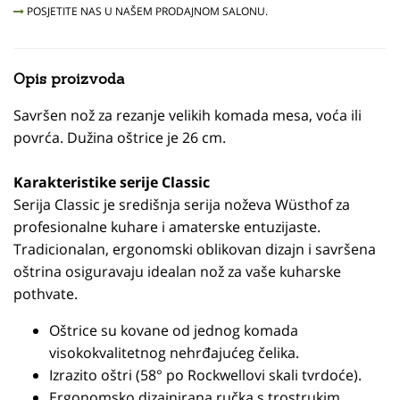
POSJETITE NAS U NAŠEM PRODAJNOM SALONU.
Opis proizvoda
Savršen nož za rezanje velikih komada mesa, voća ili
povrća. Dužina oštrice je 26 cm.
Karakteristike serije Classic
Serija Classic je središnja serija noževa Wüsthof za
profesionalne kuhare i amaterske entuzijaste.
Tradicionalan, ergonomski oblikovan dizajn i savršena
oštrina osiguravaju idealan nož za vaše kuharske
pothvate.
Oštrice su kovane od jednog komada
visokokvalitetnog nehrđajućeg čelika.
Izrazito oštri (58° po Rockwellovi skali tvrdoće).
Ergonomsko dizajnirana ručka s trostrukim