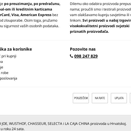
nje
po preuzimanju, po predračunu,
Dilemu oko odabira proizvoda prepus
pal-om ili kreditnim karticama
nama; proučili smo i testirali proizvod
rCard, Visa, American Express
bez
vam olakšavamo kupnju savjetima ili 
 od zlouporabe. Osim toga, pružamo
linkom.
Svi proizvodi u našoj trgovi
u sigurnost vaših osobnih podataka.
visokokvalitetni proizvodi svjetski
priznatih proizvođača.
ška za korisnike
Pozovite nas
098 247 829
pri kupnji
va
je
 robe
 poslovanja
O JOE, WUSTHOF, CHASSEUR, SELECTA i LA CAJA CHINA proizvoda u Hrvatskoj.
 u roku 24 sata.