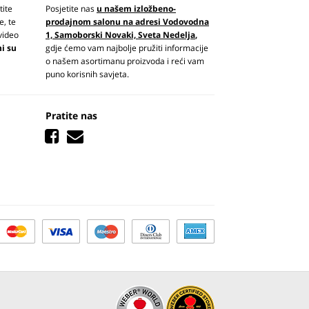
tite
Posjetite nas
u našem izložbeno-
e, te
prodajnom salonu na adresi Vodovodna
video
1, Samoborski Novaki, Sveta Nedelja
,
ni su
gdje ćemo vam najbolje pružiti informacije
o našem asortimanu proizvoda i reći vam
puno korisnih savjeta.
Pratite nas