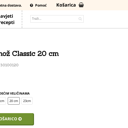
Košarica
atna dostava.
Pomoć
avjeti
 recepti
nož Classic 20 cm
030100120
DEĆIM VELIČINAMA
 cm
20 cm
23cm
KOŠARICO