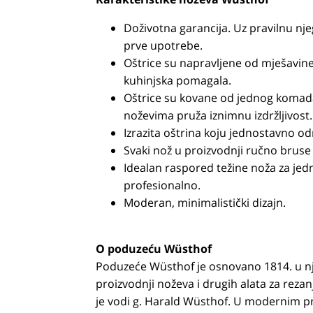
Doživotna garancija. Uz pravilnu njeg
prve upotrebe.
Oštrice su napravljene od mješavine 
kuhinjska pomagala.
Oštrice su kovane od jednog komada 
noževima pruža iznimnu izdržljivost.
Izrazita oštrina koju jednostavno od
Svaki nož u proizvodnji ručno bruse
Idealan raspored težine noža za jed
profesionalno.
Moderan, minimalistički dizajn.
O poduzeću Wüsthof
Poduzeće Wüsthof je osnovano 1814. u n
proizvodnji noževa i drugih alata za rezan
je vodi g. Harald Wüsthof. U modernim p