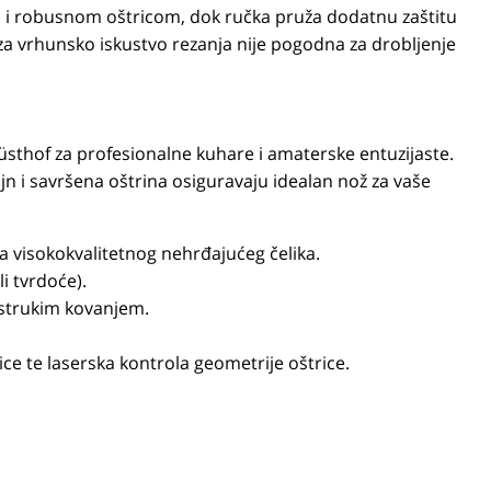
 i robusnom oštricom, dok ručka pruža dodatnu zaštitu
za vrhunsko iskustvo rezanja nije pogodna za drobljenje
Wüsthof za profesionalne kuhare i amaterske entuzijaste.
n i savršena oštrina osiguravaju idealan nož za vaše
 visokokvalitetnog nehrđajućeg čelika.
li tvrdoće).
ostrukim kovanjem.
ce te laserska kontrola geometrije oštrice.