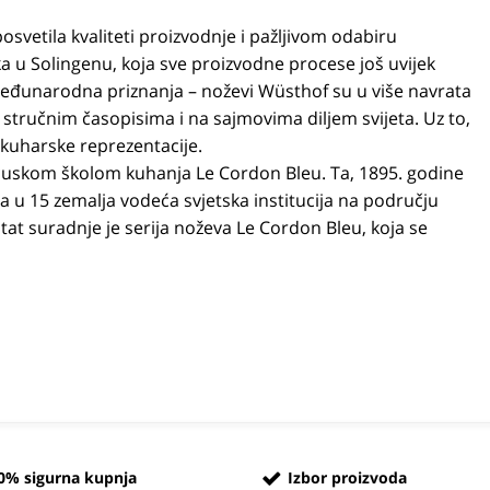
posvetila kvaliteti proizvodnje i pažljivom odabiru
ka u Solingenu, koja sve proizvodne procese još uvijek
međunarodna priznanja – noževi Wüsthof su u više navrata
 stručnim časopisima i na sajmovima diljem svijeta. Uz to,
 kuharske reprezentacije.
ancuskom školom kuhanja Le Cordon Bleu. Ta, 1895. godine
a u 15 zemalja vodeća svjetska institucija na području
at suradnje je serija noževa Le Cordon Bleu, koja se
0% sigurna kupnja
Izbor proizvoda