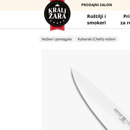
PRODAJNI SALON
Roštilji i
Pr
smokeri
za r
Noževi i pomagala
Kuharski (Chefs) noževi