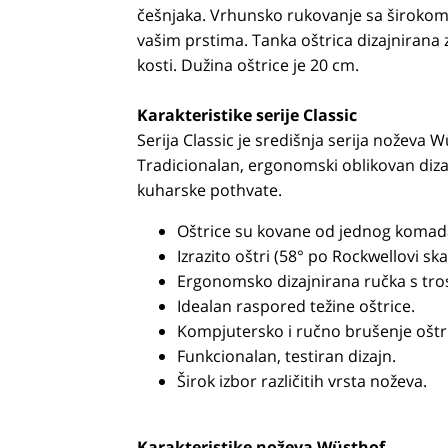
češnjaka. Vrhunsko rukovanje sa širokom
vašim prstima. Tanka oštrica dizajnirana 
kosti. Dužina oštrice je 20 cm.
Karakteristike serije Classic
Serija Classic je središnja serija noževa 
Tradicionalan, ergonomski oblikovan dizaj
kuharske pothvate.
Oštrice su kovane od jednog komada
Izrazito oštri (58° po Rockwellovi ska
Ergonomsko dizajnirana ručka s tr
Idealan raspored težine oštrice.
Kompjutersko i ručno brušenje oštri
Funkcionalan, testiran dizajn.
Širok izbor različitih vrsta noževa.
Karakteristike noževa Wüsthof