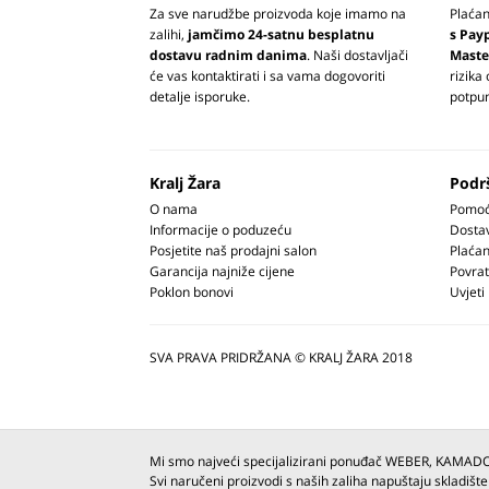
Za sve narudžbe proizvoda koje imamo na
Plaća
zalihi,
jamčimo 24-satnu besplatnu
s Pay
dostavu radnim danima
. Naši dostavljači
Maste
će vas kontaktirati i sa vama dogovoriti
rizika
detalje isporuke.
potpun
Kralj Žara
Podr
O nama
Pomoć 
Informacije o poduzeću
Dosta
Posjetite naš prodajni salon
Plaćan
Garancija najniže cijene
Povrat
Poklon bonovi
Uvjeti
SVA PRAVA PRIDRŽANA © KRALJ ŽARA 2018
Mi smo najveći specijalizirani ponuđač WEBER, KAMAD
Svi naručeni proizvodi s naših zaliha napuštaju skladište