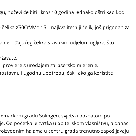
u, noževi će biti i kroz 10 godina jednako oštri kao kod
čelika X50CrVMo 15 – najkvalitetniji čelik, još prigodan za
nehrđajućeg čelika s visokim udjelom ugljika, što
ržavate.
 i provjere s uređajem za lasersko mjerenje.
nostavnu i ugodnu upotrebu, čak i ako ga koristite
jemačkom gradu Solingen, svjetski poznatom po
je. Od početka je tvrtka u obiteljskom vlasništvu, a danas
roizvodnim halama u centru grada trenutno zapošljavaju