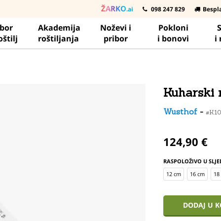
ŽARKO
.ai
098 247 829
Bespl
ibor
Akademija
Noževi i
Pokloni
S
oštilj
roštiljanja
pribor
i bonovi
i
Kuharski 
Wusthof
-
#K1
124,90 €
RASPOLOŽIVO U SLJE
12 cm
16 cm
18
DODAJ U 