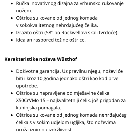
Ručka inovativnog dizajna za vrhunsko rukovanje
nožem.
Oštrice su kovane od jednog komada
visokokvalitetnog nehrđajućeg čelika.
Izrazito oštri (58° po Rockwellovi skali tvrdoće).
Idealan raspored težine oštrice.
Karakteristike noževa Wüsthof
Doživotna garancija. Uz pravilnu njegu, noževi će
biti i kroz 10 godina jednako oštri kao kod prve
upotrebe.
Oštrice su napravljene od mješavine čelika
X50CrVMo 15 – najkvalitetniji čelik, još prigodan za
kuhinjska pomagala.
Oštrice su kovane od jednog komada nehrđajućeg
čelika s visokim udjelom ugljika, što noževima
pruža iznimnu izdržljivost.