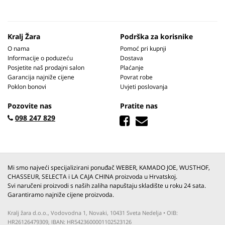
Kralj Žara
Podrška za korisnike
O nama
Pomoć pri kupnji
Informacije o poduzeću
Dostava
Posjetite naš prodajni salon
Plaćanje
Garancija najniže cijene
Povrat robe
Poklon bonovi
Uvjeti poslovanja
Pozovite nas
Pratite nas
098 247 829
Mi smo najveći specijalizirani ponuđač WEBER, KAMADO JOE, WUSTHOF,
CHASSEUR, SELECTA i LA CAJA CHINA proizvoda u Hrvatskoj.
Svi naručeni proizvodi s naših zaliha napuštaju skladište u roku 24 sata.
Garantiramo najniže cijene proizvoda.
Kralj žara d.o.o., Vodovodna 1, Novaki, 10431 Sveta Nedelja • OIB:
HR26126479309, IBAN: HR5423600001102523126