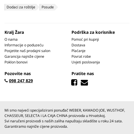
Dodaci za roštilje
Posude
Kralj Žara
Podrška za korisnike
O nama
Pomoć pri kupnji
Informacije o poduzeću
Dostava
Posjetite naš prodajni salon
Plaćanje
Garancija najniže cijene
Povrat robe
Poklon bonovi
Uvjeti poslovanja
Pozovite nas
Pratite nas
098 247 829
Mi smo najveći specijalizirani ponuđač WEBER, KAMADO JOE, WUSTHOF,
CHASSEUR, SELECTA i LA CAJA CHINA proizvoda u Hrvatskoj.
Svi naručeni proizvodi s naših zaliha napuštaju skladište u roku 24 sata.
Garantiramo najniže cijene proizvoda.