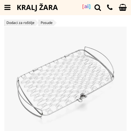
KRALJ ŽARA
[ai]
Dodaci za roštilje
Posude