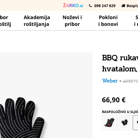
ŽARKO
.ai
098 247 829
Bespl
ibor
Akademija
Noževi i
Pokloni
S
oštilj
roštiljanja
pribor
i bonovi
i
BBQ rukav
hvatalom,
Weber
-
#K667
66,90 €
RASPOLOŽIVO U SLJ