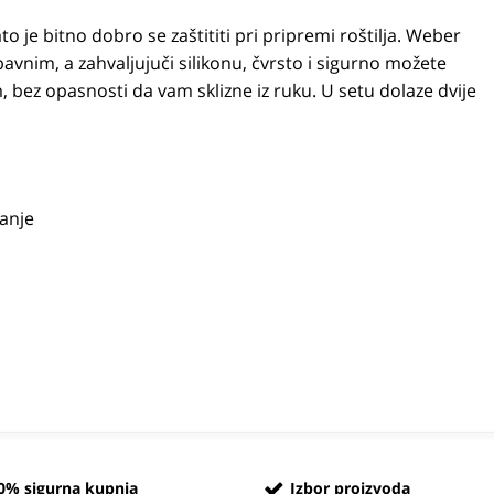
o je bitno dobro se zaštititi pri pripremi roštilja. Weber
bavnim, a zahvaljujuči silikonu, čvrsto i sigurno možete
bez opasnosti da vam sklizne iz ruku. U setu dolaze dvije
janje
0% sigurna kupnja
Izbor proizvoda