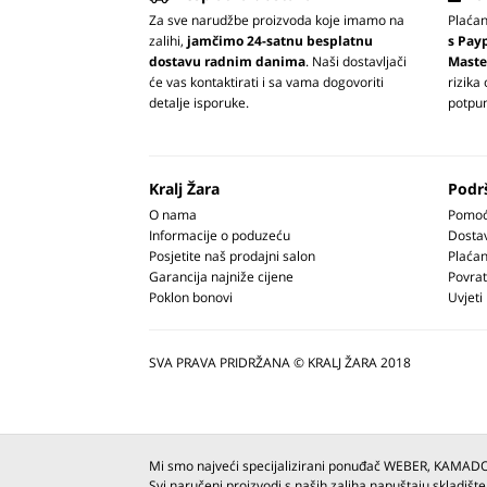
Za sve narudžbe proizvoda koje imamo na
Plaća
zalihi,
jamčimo 24-satnu besplatnu
s Pay
dostavu radnim danima
. Naši dostavljači
Maste
će vas kontaktirati i sa vama dogovoriti
rizika
detalje isporuke.
potpun
Kralj Žara
Podr
O nama
Pomoć 
Informacije o poduzeću
Dosta
Posjetite naš prodajni salon
Plaćan
Garancija najniže cijene
Povrat
Poklon bonovi
Uvjeti
SVA PRAVA PRIDRŽANA © KRALJ ŽARA 2018
Mi smo najveći specijalizirani ponuđač WEBER, KAMAD
Svi naručeni proizvodi s naših zaliha napuštaju skladište