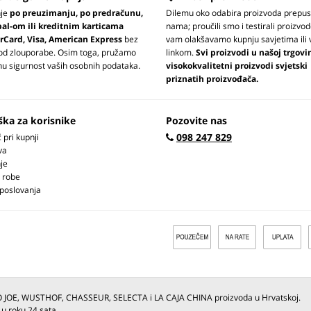
nje
po preuzimanju, po predračunu,
Dilemu oko odabira proizvoda prepus
pal-om ili kreditnim karticama
nama; proučili smo i testirali proizvod
rCard, Visa, American Express
bez
vam olakšavamo kupnju savjetima ili 
 od zlouporabe. Osim toga, pružamo
linkom.
Svi proizvodi u našoj trgovi
u sigurnost vaših osobnih podataka.
visokokvalitetni proizvodi svjetski
priznatih proizvođača.
ška za korisnike
Pozovite nas
098 247 829
pri kupnji
va
je
 robe
 poslovanja
O JOE, WUSTHOF, CHASSEUR, SELECTA i LA CAJA CHINA proizvoda u Hrvatskoj.
 u roku 24 sata.