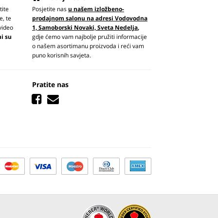
tite
Posjetite nas
u našem izložbeno-
e, te
prodajnom salonu na adresi Vodovodna
video
1, Samoborski Novaki, Sveta Nedelja
,
ni su
gdje ćemo vam najbolje pružiti informacije
o našem asortimanu proizvoda i reći vam
puno korisnih savjeta.
Pratite nas