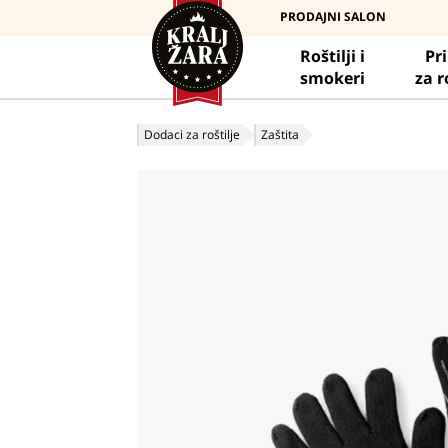
PRODAJNI SALON
Roštilji i
Pr
smokeri
za r
Dodaci za roštilje
Zaštita