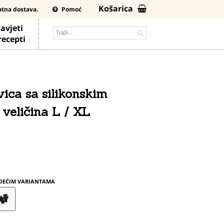
Košarica
atna dostava.
Pomoć
avjeti
 recepti
ica sa silikonskim
 veličina L / XL
0
EDEĆIM VARIANTAMA