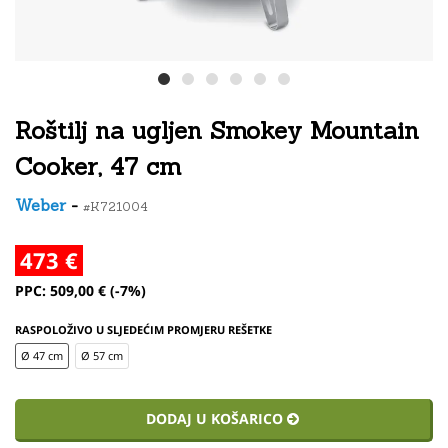
Roštilj na ugljen Smokey Mountain
Cooker, 47 cm
Weber
-
#K721004
473 €
PPC: 509,00 € (-7%)
RASPOLOŽIVO U SLJEDEĆIM PROMJERU REŠETKE
Ø 47 cm
Ø 57 cm
DODAJ U KOŠARICO