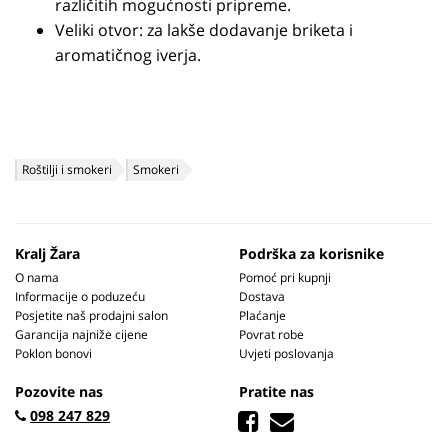
različitih mogućnosti pripreme.
Veliki otvor: za lakše dodavanje briketa i
aromatičnog iverja.
Roštilji i smokeri
Smokeri
Kralj Žara
Podrška za korisnike
O nama
Pomoć pri kupnji
Informacije o poduzeću
Dostava
Posjetite naš prodajni salon
Plaćanje
Garancija najniže cijene
Povrat robe
Poklon bonovi
Uvjeti poslovanja
Pozovite nas
Pratite nas
098 247 829