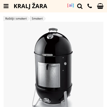
KRALJ ŽARA
[ai]
Roštilji i smokeri
Smokeri