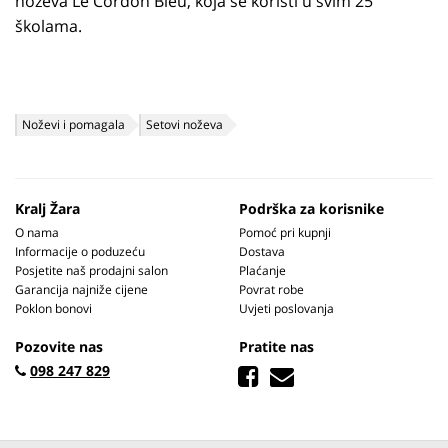
noževa Le Cordon Bleu, koja se koristi u svim 25
školama.
Noževi i pomagala
Setovi noževa
Kralj Žara
Podrška za korisnike
O nama
Pomoć pri kupnji
Informacije o poduzeću
Dostava
Posjetite naš prodajni salon
Plaćanje
Garancija najniže cijene
Povrat robe
Poklon bonovi
Uvjeti poslovanja
Pozovite nas
Pratite nas
098 247 829