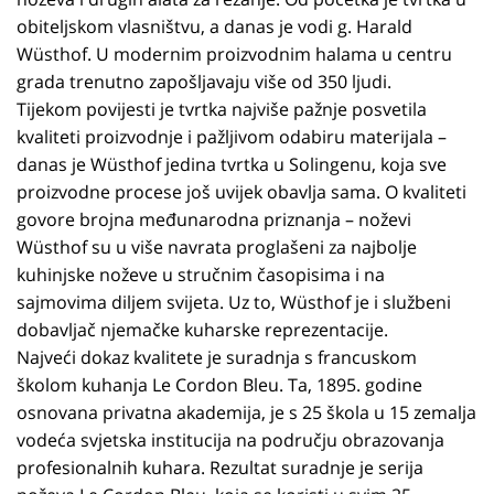
obiteljskom vlasništvu, a danas je vodi g. Harald
Wüsthof. U modernim proizvodnim halama u centru
grada trenutno zapošljavaju više od 350 ljudi.
Tijekom povijesti je tvrtka najviše pažnje posvetila
kvaliteti proizvodnje i pažljivom odabiru materijala –
danas je Wüsthof jedina tvrtka u Solingenu, koja sve
proizvodne procese još uvijek obavlja sama. O kvaliteti
govore brojna međunarodna priznanja – noževi
Wüsthof su u više navrata proglašeni za najbolje
kuhinjske noževe u stručnim časopisima i na
sajmovima diljem svijeta. Uz to, Wüsthof je i službeni
dobavljač njemačke kuharske reprezentacije.
Najveći dokaz kvalitete je suradnja s francuskom
školom kuhanja Le Cordon Bleu. Ta, 1895. godine
osnovana privatna akademija, je s 25 škola u 15 zemalja
vodeća svjetska institucija na području obrazovanja
profesionalnih kuhara. Rezultat suradnje je serija