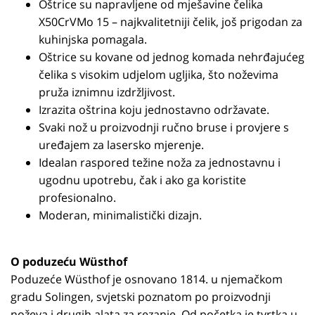
Oštrice su napravljene od mješavine čelika
X50CrVMo 15 – najkvalitetniji čelik, još prigodan za
kuhinjska pomagala.
Oštrice su kovane od jednog komada nehrđajućeg
čelika s visokim udjelom ugljika, što noževima
pruža iznimnu izdržljivost.
Izrazita oštrina koju jednostavno održavate.
Svaki nož u proizvodnji ručno bruse i provjere s
uređajem za lasersko mjerenje.
Idealan raspored težine noža za jednostavnu i
ugodnu upotrebu, čak i ako ga koristite
profesionalno.
Moderan, minimalistički dizajn.
O poduzeću Wüsthof
Poduzeće Wüsthof je osnovano 1814. u njemačkom
gradu Solingen, svjetski poznatom po proizvodnji
noževa i drugih alata za rezanje. Od početka je tvrtka u