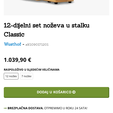
12-dijelni set noževa u stalku
Classic
Wusthof
-
#K1090171201
1.039,90 €
RASPOLOŽIVO U SLJEDEĆIM VELIČINAMA
12 nožev
7 nožev
DODAJ U KOŠARICO
BREZPLAČNA DOSTAVA.
OTPREMIMO U ROKU 24 SATA!