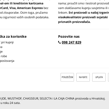
pal-om ili kreditnim karticama
nama; proučili smo i testirali proizvod
rCard, Visa, American Express
bez
vam olakšavamo kupnju savjetima ili 
 od zlouporabe. Osim toga, pružamo
linkom.
Svi proizvodi u našoj trgovi
u sigurnost vaših osobnih podataka.
visokokvalitetni proizvodi svjetski
priznatih proizvođača.
ška za korisnike
Pozovite nas
098 247 829
pri kupnji
va
je
 robe
 poslovanja
O JOE, WUSTHOF, CHASSEUR, SELECTA i LA CAJA CHINA proizvoda u Hrvatskoj.
 u roku 24 sata.