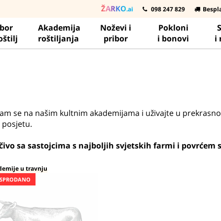
ŽARKO
.ai
098 247 829
Bespl
ibor
Akademija
Noževi i
Pokloni
S
oštilj
roštiljanja
pribor
i bonovi
i
e nam se na našim kultnim akademijama i uživajte u prekrasn
 posjetu.
čivo sa sastojcima s najboljih svjetskih farmi i povrćem s
emije u travnju
SPRODANO