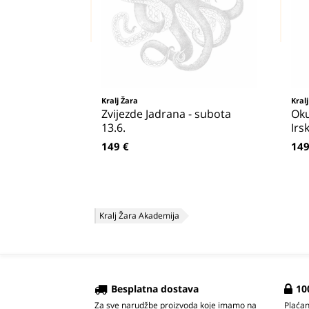
Kralj Žara
Kral
Zvijezde Jadrana - subota
Oku
13.6.
Irs
149 €
149
Kralj Žara Akademija
Besplatna dostava
10
Za sve narudžbe proizvoda koje imamo na
Plaća