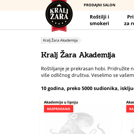
PRODAJNI SALON
Roštilji i
Pr
smokeri
za r
Kralj Žara Akademija
Kralj Žara Akademija
Roštiljanje je prekrasan hobi. Pridružit
više odličnog društva. Veselimo se vašem
10 godina, preko 5000 sudionika, isklju
Akademije u lipnju
Akad
RASPRODANO
RA