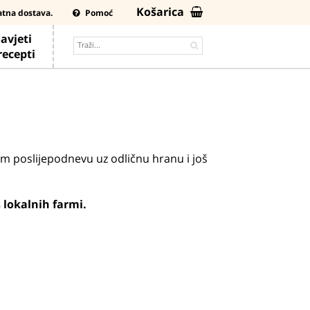
Košarica
atna dostava.
Pomoć
avjeti
 recepti
om poslijepodnevu uz odličnu hranu i još
 lokalnih farmi.