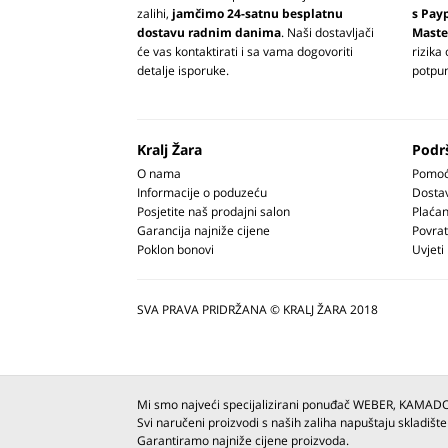
zalihi,
jamčimo 24-satnu besplatnu
s Pay
dostavu radnim danima
. Naši dostavljači
Maste
će vas kontaktirati i sa vama dogovoriti
rizika
detalje isporuke.
potpun
Kralj Žara
Podr
O nama
Pomoć 
Informacije o poduzeću
Dosta
Posjetite naš prodajni salon
Plaćan
Garancija najniže cijene
Povrat
Poklon bonovi
Uvjeti
SVA PRAVA PRIDRŽANA © KRALJ ŽARA 2018
Mi smo najveći specijalizirani ponuđač WEBER, KAMAD
Svi naručeni proizvodi s naših zaliha napuštaju skladište
Garantiramo najniže cijene proizvoda.