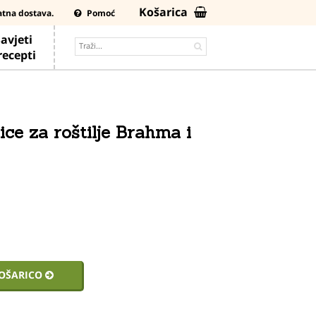
Košarica
atna dostava.
Pomoć
avjeti
 recepti
ice za roštilje Brahma i
KOŠARICO