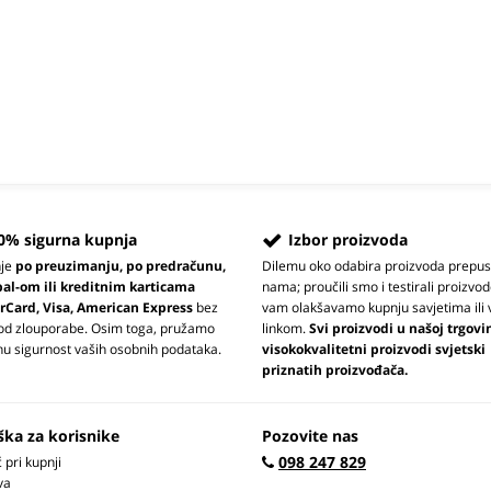
0% sigurna kupnja
Izbor proizvoda
nje
po preuzimanju, po predračunu,
Dilemu oko odabira proizvoda prepus
pal-om ili kreditnim karticama
nama; proučili smo i testirali proizvod
rCard, Visa, American Express
bez
vam olakšavamo kupnju savjetima ili 
 od zlouporabe. Osim toga, pružamo
linkom.
Svi proizvodi u našoj trgovi
u sigurnost vaših osobnih podataka.
visokokvalitetni proizvodi svjetski
priznatih proizvođača.
ška za korisnike
Pozovite nas
098 247 829
pri kupnji
va