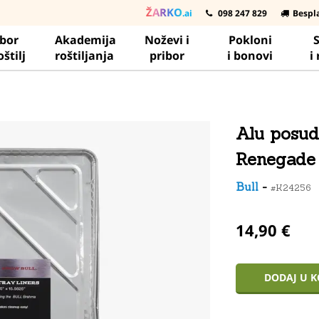
ŽARKO
.ai
098 247 829
Bespl
ibor
Akademija
Noževi i
Pokloni
S
oštilj
roštiljanja
pribor
i bonovi
i
Alu posud
Renegade
Bull
-
#K24256
14,90 €
DODAJ U 