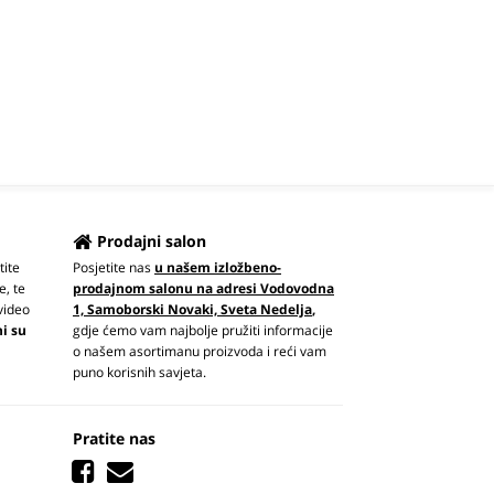
Prodajni salon
tite
Posjetite nas
u našem izložbeno-
e, te
prodajnom salonu na adresi Vodovodna
video
1, Samoborski Novaki, Sveta Nedelja
,
ni su
gdje ćemo vam najbolje pružiti informacije
o našem asortimanu proizvoda i reći vam
puno korisnih savjeta.
Pratite nas