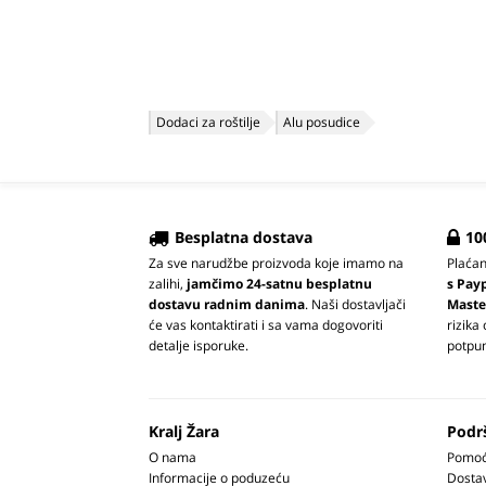
Dodaci za roštilje
Alu posudice
Besplatna dostava
10
Za sve narudžbe proizvoda koje imamo na
Plaća
zalihi,
jamčimo 24-satnu besplatnu
s Pay
dostavu radnim danima
. Naši dostavljači
Maste
će vas kontaktirati i sa vama dogovoriti
rizika
detalje isporuke.
potpun
Kralj Žara
Podr
O nama
Pomoć 
Informacije o poduzeću
Dosta