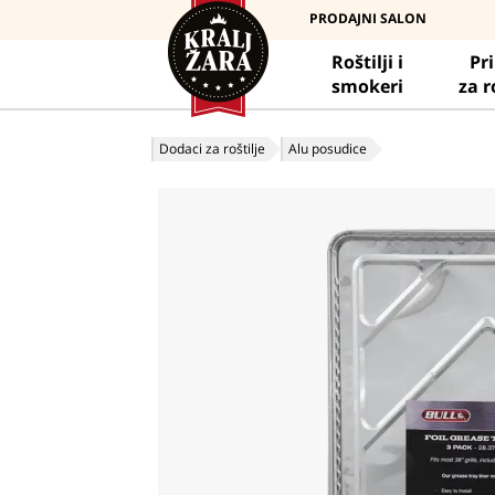
PRODAJNI SALON
Roštilji i
Pr
smokeri
za r
Dodaci za roštilje
Alu posudice