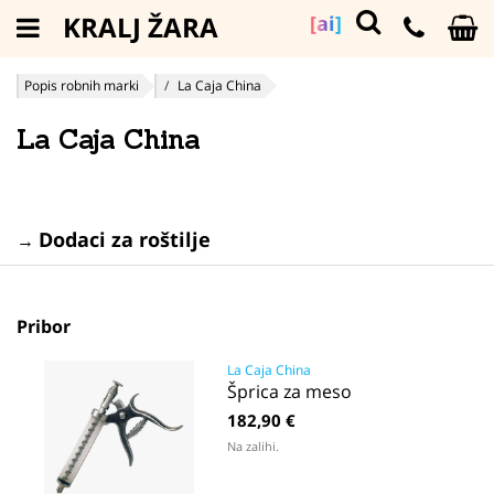
KRALJ ŽARA
[ai]
Popis robnih marki
La Caja China
La Caja China
Dodaci za roštilje
→
Pribor
La Caja China
Šprica za meso
182,90 €
Na zalihi.