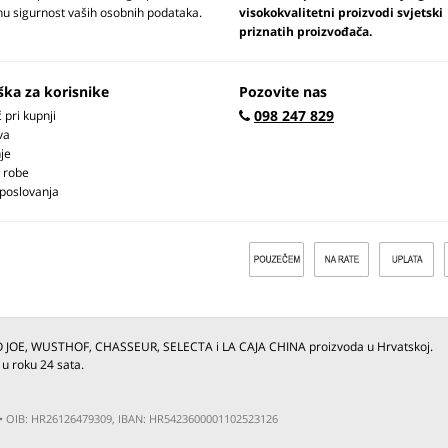
u sigurnost vaših osobnih podataka.
visokokvalitetni proizvodi svjetski
priznatih proizvođača.
ška za korisnike
Pozovite nas
098 247 829
pri kupnji
va
je
 robe
 poslovanja
O JOE, WUSTHOF, CHASSEUR, SELECTA i LA CAJA CHINA proizvoda u Hrvatskoj.
 u roku 24 sata.
ja • OIB: HR26126479309, IBAN: HR5423600001102523126