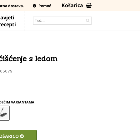
Košarica
atna dostava.
Pomoć
avjeti
 recepti
čišćenje s ledom
K65679
EDEĆIM VARIANTAMA
KOŠARICO