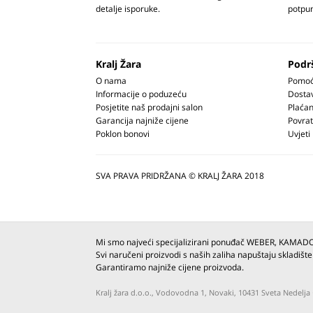
detalje isporuke.
potpun
Kralj Žara
Podr
O nama
Pomoć 
Informacije o poduzeću
Dosta
Posjetite naš prodajni salon
Plaćan
Garancija najniže cijene
Povrat
Poklon bonovi
Uvjeti
SVA PRAVA PRIDRŽANA © KRALJ ŽARA 2018
Mi smo najveći specijalizirani ponuđač WEBER, KAMAD
Svi naručeni proizvodi s naših zaliha napuštaju skladište
Garantiramo najniže cijene proizvoda.
Kralj žara d.o.o., Vodovodna 1, Novaki, 10431 Sveta Nedel