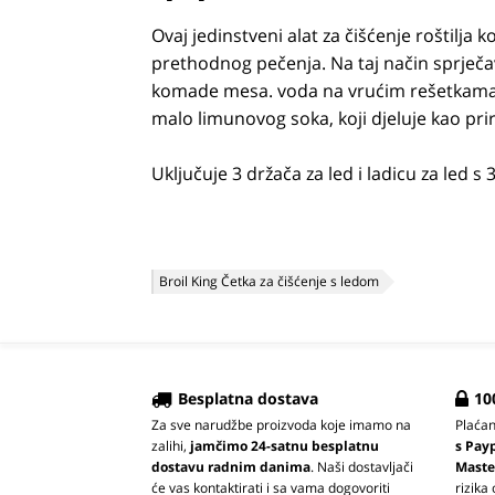
Ovaj jedinstveni alat za čišćenje roštilja k
prethodnog pečenja. Na taj način sprječa
komade mesa. voda na vrućim rešetkama b
malo limunovog soka, koji djeluje kao pr
Uključuje 3 držača za led i ladicu za led s 
Broil King Četka za čišćenje s ledom
Besplatna dostava
10
Za sve narudžbe proizvoda koje imamo na
Plaća
zalihi,
jamčimo 24-satnu besplatnu
s Pay
dostavu radnim danima
. Naši dostavljači
Maste
će vas kontaktirati i sa vama dogovoriti
rizika