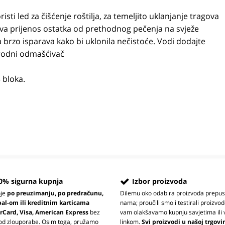
oristi led za čišćenje roštilja, za temeljito uklanjanje tragova
va prijenos ostatka od prethodnog pečenja na svježe
rzo isparava kako bi uklonila nečistoće. Vodi dodajte
irodni odmašćivač
3 bloka.
0% sigurna kupnja
Izbor proizvoda
nje
po preuzimanju, po predračunu,
Dilemu oko odabira proizvoda prepus
pal-om ili kreditnim karticama
nama; proučili smo i testirali proizvod
rCard, Visa, American Express
bez
vam olakšavamo kupnju savjetima ili 
 od zlouporabe. Osim toga, pružamo
linkom.
Svi proizvodi u našoj trgovi