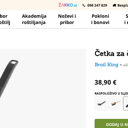
ŽARKO
.ai
098 247 829
Bespl
ibor
Akademija
Noževi i
Pokloni
S
oštilj
roštiljanja
pribor
i bonovi
i
Četka za 
Broil King
-
#
38,90 €
RASPOLOŽIVO U SLJ
DODAJ U 