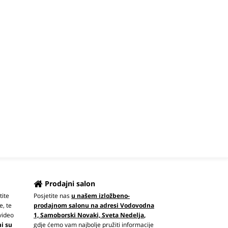
Prodajni salon
tite
Posjetite nas
u našem izložbeno-
e, te
prodajnom salonu na adresi Vodovodna
video
1, Samoborski Novaki, Sveta Nedelja
,
ni su
gdje ćemo vam najbolje pružiti informacije