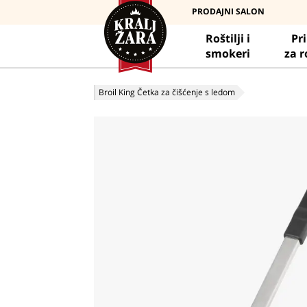
PRODAJNI SALON
Roštilji i
Pr
smokeri
za r
Broil King Četka za čišćenje s ledom