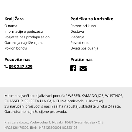
Kralj Žara
Podrška za korisnike
O nama
Pomoć pri kupnji
Informacije o poduzeću
Dostava
Posjetite naš prodajni salon
Plaćanje
Garancija najniže cijene
Povrat robe
Poklon bonovi
Uvjeti poslovanja
Pozovite nas
Pratite nas
098 247 829
Mi smo najveći specijalizirani ponuđač WEBER, KAMADO JOE, WUSTHOF,
CHASSEUR, SELECTA i LA CAJA CHINA proizvoda u Hrvatskoj.
Svi naručeni proizvodi s naših zaliha napuštaju skladište u roku 24 sata.
Garantiramo najniže cijene proizvoda.
Kralj žara d.o.o., Vodovodna 1, Novaki, 10431 Sveta Nedelja • OIB:
HR26126479309, IBAN: HR5423600001102523126