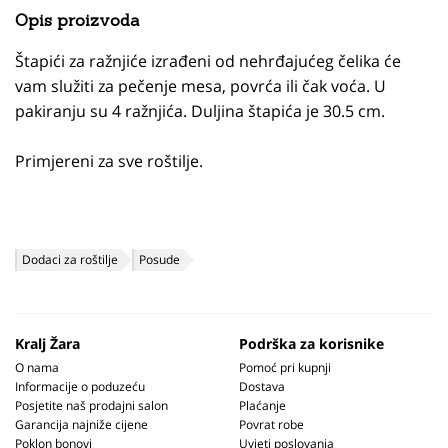
Opis proizvoda
Štapići za ražnjiće izrađeni od nehrđajućeg čelika će
vam služiti za pečenje mesa, povrća ili čak voća. U
pakiranju su 4 ražnjića. Duljina štapića je 30.5 cm.
Primjereni za sve roštilje.
Dodaci za roštilje
Posude
Kralj Žara
Podrška za korisnike
O nama
Pomoć pri kupnji
Informacije o poduzeću
Dostava
Posjetite naš prodajni salon
Plaćanje
Garancija najniže cijene
Povrat robe
Poklon bonovi
Uvjeti poslovanja