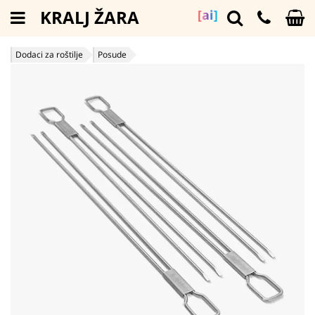
KRALJ ŽARA
[ai]
Dodaci za roštilje
Posude