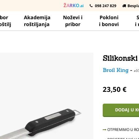
ŽARKO
.ai
098 247 829
Bespl
ibor
Akademija
Noževi i
Pokloni
S
oštilj
roštiljanja
pribor
i bonovi
i
Silikonski
Broil King
-
#K
23,50 €
DODAJ U 
OTPREMIMO U ROK