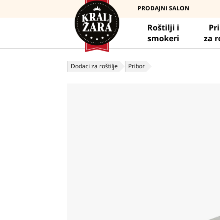
PRODAJNI SALON
Roštilji i
Pr
smokeri
za r
Dodaci za roštilje
Pribor