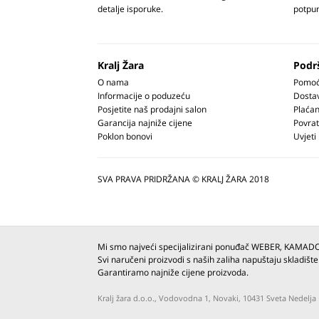
detalje isporuke.
potpun
Kralj Žara
Podr
O nama
Pomoć 
Informacije o poduzeću
Dosta
Posjetite naš prodajni salon
Plaćan
Garancija najniže cijene
Povrat
Poklon bonovi
Uvjeti
SVA PRAVA PRIDRŽANA © KRALJ ŽARA 2018
Mi smo najveći specijalizirani ponuđač WEBER, KAMAD
Svi naručeni proizvodi s naših zaliha napuštaju skladište
Garantiramo najniže cijene proizvoda.
Kralj žara d.o.o., Vodovodna 1, Novaki, 10431 Sveta Nedel