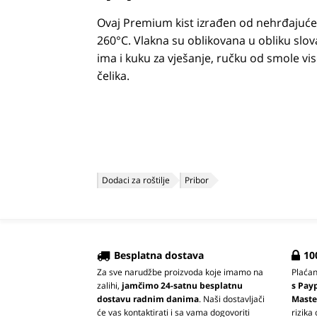
Ovaj Premium kist izrađen od nehrđajućeg
260°C. Vlakna su oblikovana u obliku slov
ima i kuku za vješanje, ručku od smole v
čelika.
Dodaci za roštilje
Pribor
Besplatna dostava
10
Za sve narudžbe proizvoda koje imamo na
Plaća
zalihi,
jamčimo 24-satnu besplatnu
s Pay
dostavu radnim danima
. Naši dostavljači
Maste
će vas kontaktirati i sa vama dogovoriti
rizika