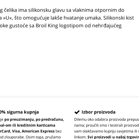
 čelika ima silikonsku glavu sa vlaknima otpornim do
a »U«, što omogućuje lakše hvatanje umaka. Silikonski kist
isoke gustoće sa Broil King logotipom od nehrđajućeg
0% sigurna kupnja
Izbor proizvoda
nje
po preuzimanju, po predračunu,
Dilemu oko odabira proizvoda prepus
pal-om ili kreditnim karticama
nama; proučili smo i testirali proizvod
rCard, Visa, American Express
bez
vam olakšavamo kupnju savjetima ili 
 od zlouporabe. Osim toga, pružamo
linkom.
Svi proizvodi u našoj trgovi