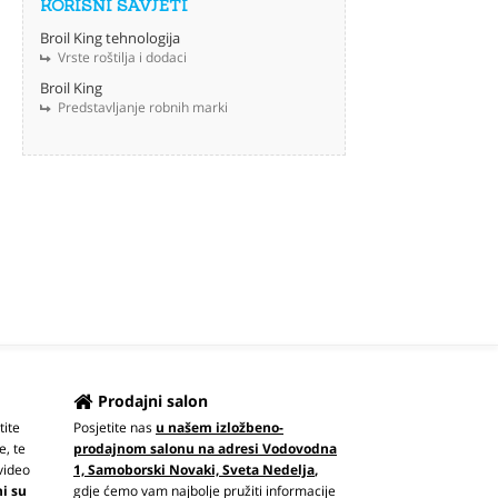
KORISNI SAVJETI
Broil King tehnologija
Vrste roštilja i dodaci
Broil King
Predstavljanje robnih marki
Prodajni salon
tite
Posjetite nas
u našem izložbeno-
e, te
prodajnom salonu na adresi Vodovodna
video
1, Samoborski Novaki, Sveta Nedelja
,
ni su
gdje ćemo vam najbolje pružiti informacije