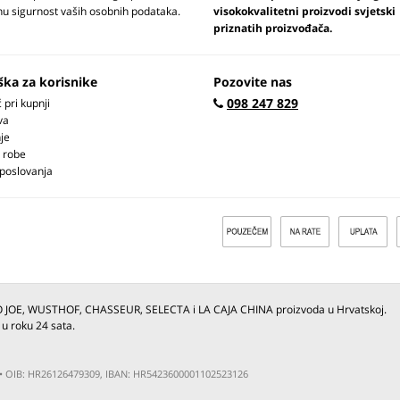
u sigurnost vaših osobnih podataka.
visokokvalitetni proizvodi svjetski
priznatih proizvođača.
ška za korisnike
Pozovite nas
098 247 829
pri kupnji
va
je
 robe
 poslovanja
O JOE, WUSTHOF, CHASSEUR, SELECTA i LA CAJA CHINA proizvoda u Hrvatskoj.
 u roku 24 sata.
ja • OIB: HR26126479309, IBAN: HR5423600001102523126