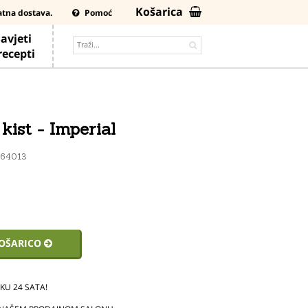
Košarica
atna dostava.
Pomoć
avjeti
 recepti
 kist - Imperial
64013
KOŠARICO
U 24 SATA!