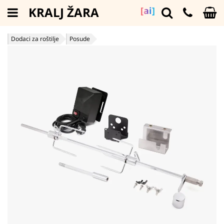
KRALJ ŽARA
[ai]
Dodaci za roštilje
Posude