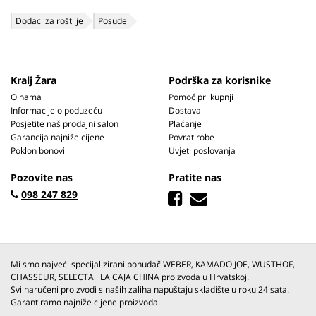
Dodaci za roštilje
Posude
Kralj Žara
Podrška za korisnike
O nama
Pomoć pri kupnji
Informacije o poduzeću
Dostava
Posjetite naš prodajni salon
Plaćanje
Garancija najniže cijene
Povrat robe
Poklon bonovi
Uvjeti poslovanja
Pozovite nas
Pratite nas
098 247 829
Mi smo najveći specijalizirani ponuđač WEBER, KAMADO JOE, WUSTHOF,
CHASSEUR, SELECTA i LA CAJA CHINA proizvoda u Hrvatskoj.
Svi naručeni proizvodi s naših zaliha napuštaju skladište u roku 24 sata.
Garantiramo najniže cijene proizvoda.