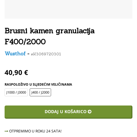
Brusni kamen granulacija
F400/2000
Wusthof
-
#K3069720301
40,90 €
RASPOLOŽIVO U SLJEDEĆIM VELIČINAMA
J1000 / J3000
J400 / J2000
DODAJ U KOŠARICO
OTPREMIMO U ROKU 24 SATA!