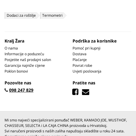
Dodaci za roštilje
Termometri
Kralj Žara
Podrška za korisnike
O nama
Pomoć pri kupnji
Informacije o poduzeću
Dostava
Posjetite naš prodajni salon
Plaćanje
Garancija najniže cijene
Povrat robe
Poklon bonovi
Uvjeti poslovanja
Pozovite nas
Pratite nas
098 247 829
Mi smo najveći specijalizirani ponuđač WEBER, KAMADO JOE, WUSTHOF,
CHASSEUR, SELECTA i LA CAJA CHINA proizvoda u Hrvatskoj.
Svi naručeni proizvodi s naših zaliha napuštaju skladište u roku 24 sata.