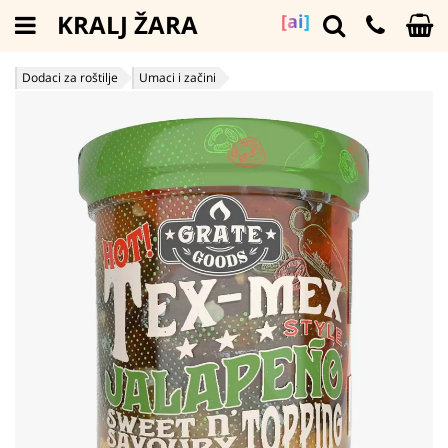
KRALJ ŽARA
[ai]
Dodaci za roštilje
Umaci i začini