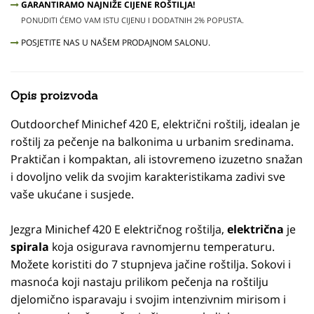
GARANTIRAMO NAJNIŽE CIJENE ROŠTILJA!
PONUDITI ĆEMO VAM ISTU CIJENU I DODATNIH 2% POPUSTA.
POSJETITE NAS U NAŠEM PRODAJNOM SALONU.
Opis proizvoda
Outdoorchef Minichef 420 E, električni roštilj, idealan je
roštilj za pečenje na balkonima u urbanim sredinama.
Praktičan i kompaktan, ali istovremeno izuzetno snažan
i dovoljno velik da svojim karakteristikama zadivi sve
vaše ukućane i susjede.
Jezgra Minichef 420 E električnog roštilja,
električna
je
spirala
koja osigurava ravnomjernu temperaturu.
Možete koristiti do 7 stupnjeva jačine roštilja. Sokovi i
masnoća koji nastaju prilikom pečenja na roštilju
djelomično isparavaju i svojim intenzivnim mirisom i