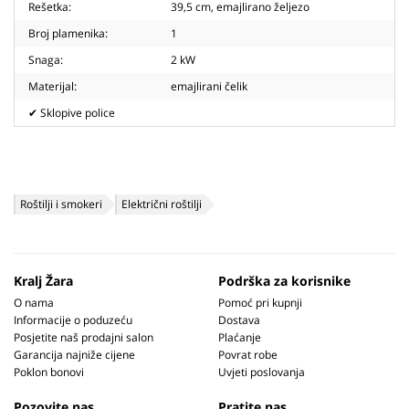
Rešetka:
39,5 cm, emajlirano željezo
Broj plamenika:
1
Snaga:
2 kW
Materijal:
emajlirani čelik
✔ Sklopive police
Roštilji i smokeri
Električni roštilji
Kralj Žara
Podrška za korisnike
O nama
Pomoć pri kupnji
Informacije o poduzeću
Dostava
Posjetite naš prodajni salon
Plaćanje
Garancija najniže cijene
Povrat robe
Poklon bonovi
Uvjeti poslovanja
Pozovite nas
Pratite nas