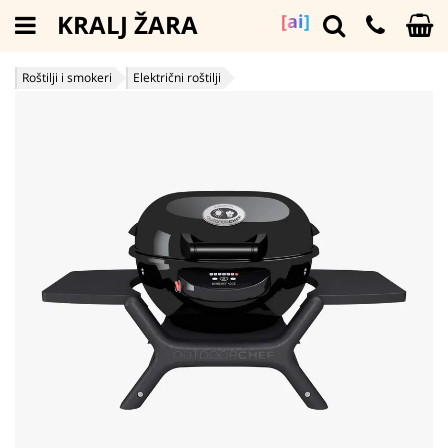
KRALJ ŽARA
[ai]
Roštilji i smokeri
Električni roštilji