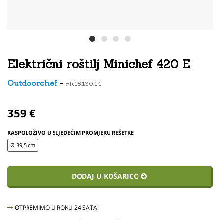
Električni roštilj Minichef 420 E
Outdoorchef
-
#K18.130.14
359 €
RASPOLOŽIVO U SLJEDEĆIM PROMJERU REŠETKE
Ø 39,5 cm
DODAJ U KOŠARICO
OTPREMIMO U ROKU 24 SATA!