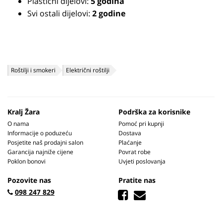
Plastični dijelovi:
5 godina
Svi ostali dijelovi:
2 godine
Roštilji i smokeri
Električni roštilji
Kralj Žara
Podrška za korisnike
O nama
Pomoć pri kupnji
Informacije o poduzeću
Dostava
Posjetite naš prodajni salon
Plaćanje
Garancija najniže cijene
Povrat robe
Poklon bonovi
Uvjeti poslovanja
Pozovite nas
Pratite nas
098 247 829