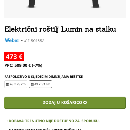
Električni roštilj Lumin na stalku
Weber
-
#K1501652
473 €
PPC: 509,00 € (-7%)
RASPOLOŽIVO U SLJEDEĆIM DIMNZIJAMA REŠETKE
▥ 43 x 28 cm
▥ 49 x 33 cm
DODAJ U KOŠARICO
DOBAVA: TRENUTNO NIJE DOSTUPNO ZA ISPORUKU.