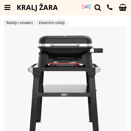
KRALJ ŽARA
[ai]
Roštilji i smokeri
Električni roštilji