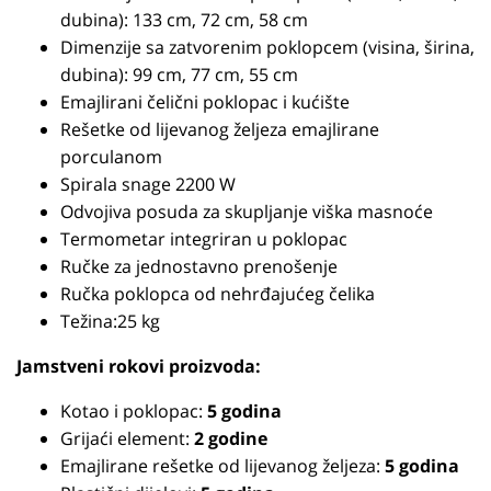
dubina): 133 cm, 72 cm, 58 cm
Dimenzije sa zatvorenim poklopcem (visina, širina,
dubina): 99 cm, 77 cm, 55 cm
Emajlirani čelični poklopac i kućište
Rešetke od lijevanog željeza emajlirane
porculanom
Spirala snage 2200 W
Odvojiva posuda za skupljanje viška masnoće
Termometar integriran u poklopac
Ručke za jednostavno prenošenje
Ručka poklopca od nehrđajućeg čelika
Težina:25 kg
Jamstveni rokovi proizvoda:
Kotao i poklopac:
5 godina
Grijaći element:
2 godine
Emajlirane rešetke od lijevanog željeza:
5 godina