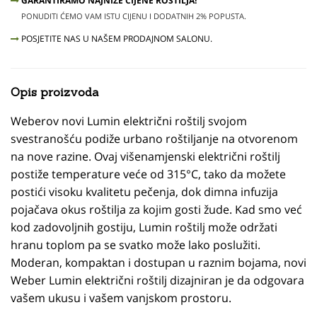
GARANTIRAMO NAJNIŽE CIJENE ROŠTILJA!
PONUDITI ĆEMO VAM ISTU CIJENU I DODATNIH 2% POPUSTA.
POSJETITE NAS U NAŠEM PRODAJNOM SALONU.
Opis proizvoda
Weberov novi Lumin električni roštilj svojom
svestranošću podiže urbano roštiljanje na otvorenom
na nove razine. Ovaj višenamjenski električni roštilj
postiže temperature veće od 315°C, tako da možete
postići visoku kvalitetu pečenja, dok dimna infuzija
pojačava okus roštilja za kojim gosti žude. Kad smo već
kod zadovoljnih gostiju, Lumin roštilj može održati
hranu toplom pa se svatko može lako poslužiti.
Moderan, kompaktan i dostupan u raznim bojama, novi
Weber Lumin električni roštilj dizajniran je da odgovara
vašem ukusu i vašem vanjskom prostoru.