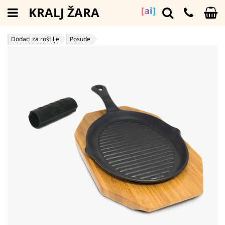
KRALJ ŽARA
[ai]
Dodaci za roštilje
Posude