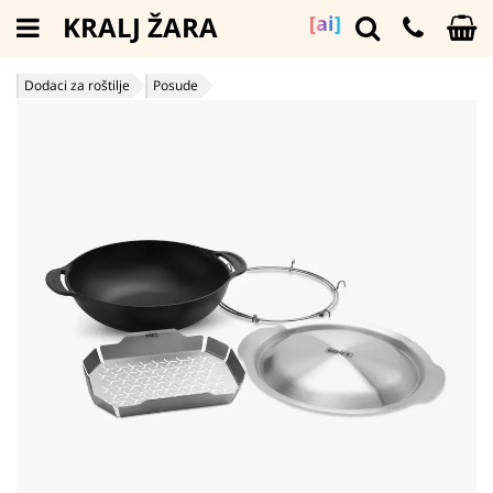
KRALJ ŽARA
[ai]
Dodaci za roštilje
Posude