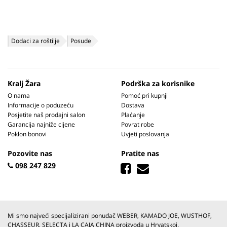
Dodaci za roštilje
Posude
Kralj Žara
Podrška za korisnike
O nama
Pomoć pri kupnji
Informacije o poduzeću
Dostava
Posjetite naš prodajni salon
Plaćanje
Garancija najniže cijene
Povrat robe
Poklon bonovi
Uvjeti poslovanja
Pozovite nas
Pratite nas
098 247 829
Mi smo najveći specijalizirani ponuđač WEBER, KAMADO JOE, WUSTHOF,
CHASSEUR, SELECTA i LA CAJA CHINA proizvoda u Hrvatskoj.