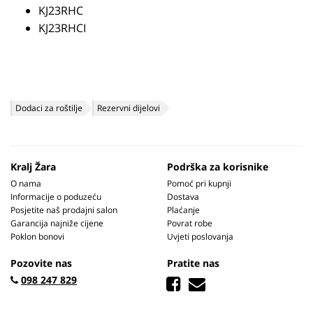
KJ23RHC
KJ23RHCI
Dodaci za roštilje
Rezervni dijelovi
Kralj Žara
Podrška za korisnike
O nama
Pomoć pri kupnji
Informacije o poduzeću
Dostava
Posjetite naš prodajni salon
Plaćanje
Garancija najniže cijene
Povrat robe
Poklon bonovi
Uvjeti poslovanja
Pozovite nas
Pratite nas
098 247 829