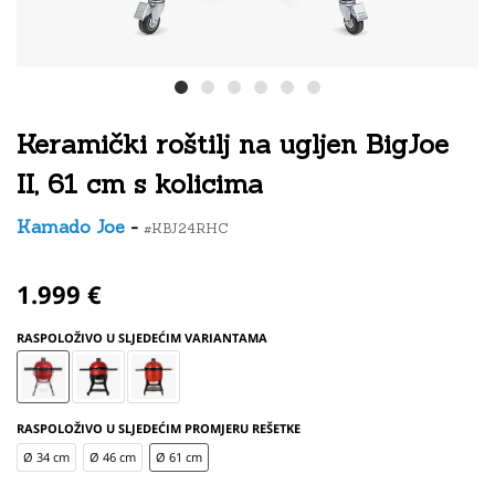
Keramički roštilj na ugljen BigJoe
II, 61 cm s kolicima
Kamado Joe
-
#KBJ24RHC
1.999 €
RASPOLOŽIVO U SLJEDEĆIM VARIANTAMA
RASPOLOŽIVO U SLJEDEĆIM PROMJERU REŠETKE
Ø 34 cm
Ø 46 cm
Ø 61 cm