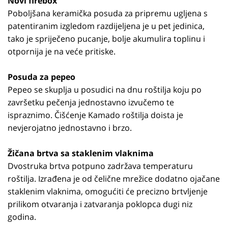
Novi firebox
Poboljšana keramička posuda za pripremu ugljena s
patentiranim izgledom razdijeljena je u pet jedinica,
tako je spriječeno pucanje, bolje akumulira toplinu i
otpornija je na veće pritiske.
Posuda za pepeo
Pepeo se skuplja u posudici na dnu roštilja koju po
završetku pečenja jednostavno izvučemo te
ispraznimo. Čišćenje Kamado roštilja doista je
nevjerojatno jednostavno i brzo.
Žičana brtva sa staklenim vlaknima
Dvostruka brtva potpuno zadržava temperaturu
roštilja. Izrađena je od čelične mrežice dodatno ojačane
staklenim vlaknima, omogućiti će precizno brtvljenje
prilikom otvaranja i zatvaranja poklopca dugi niz
godina.