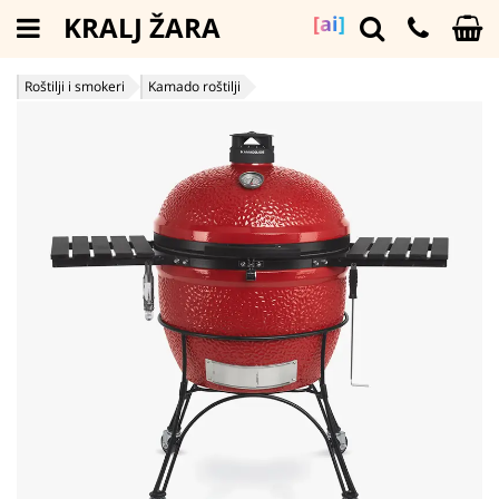
KRALJ ŽARA
[ai]
Roštilji i smokeri
Kamado roštilji