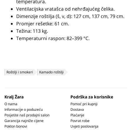
temperatura.
Ventilacijska vratašca od nehrđajućeg čelika.
Dimenzije roštilja (š, v, d): 127 cm, 137 cm, 79 cm.
Promjer rešetke: 61 cm.
Težina: 113 kg.
Temperaturni raspon: 82–399 °C.
Roštilji i smokeri
Kamado roštilji
Kralj Žara
Podrška za korisnike
O nama
Pomoć pri kupnji
Informacije o poduzeću
Dostava
Posjetite naš prodajni salon
Plaćanje
Garancija najniže cijene
Povrat robe
Poklon bonovi
Uvjeti poslovanja