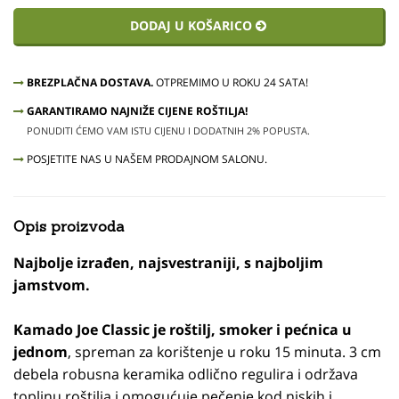
DODAJ U KOŠARICO
BREZPLAČNA DOSTAVA.
OTPREMIMO U ROKU 24 SATA!
GARANTIRAMO NAJNIŽE CIJENE ROŠTILJA!
PONUDITI ĆEMO VAM ISTU CIJENU I DODATNIH 2% POPUSTA.
POSJETITE NAS U NAŠEM PRODAJNOM SALONU.
Opis proizvoda
Najbolje izrađen, najsvestraniji, s najboljim
jamstvom.
Kamado Joe Classic je roštilj, smoker i pećnica u
jednom
, spreman za korištenje u roku 15 minuta. 3 cm
debela robusna keramika odlično regulira i održava
toplinu roštilja i omogućuje pečenje kod niskih i