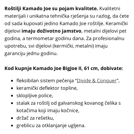
Roštilji Kamado Joe su pojam kvalitete.
Kvalitetni
materijali i unikatna tehnička rješenja su razlog, da ćete
od sada kupovati jedino Kamado Joe roštilje. Keramički
dijelovi
imaju doživotno jamstvo
, metalni dijelovi pet
godina, a termometar godinu dana. Za profesionalnu
upotrebu, svi dijelovi (kermički, metalni) imaju
garanciju jednu godinu.
Kod kupnje Kamado Joe BigJoe II, 61 cm, dobivate:
fleksibilan sistem pečenja “
Divide & Conquer
”,
keramički deflektor topline,
sklopljive police,
stalak za roštilj od galvanskog kovanog čelika s
kotačima koji imaju kočnice,
držač za rešetku,
greblicu za otklanjanje ugljena.