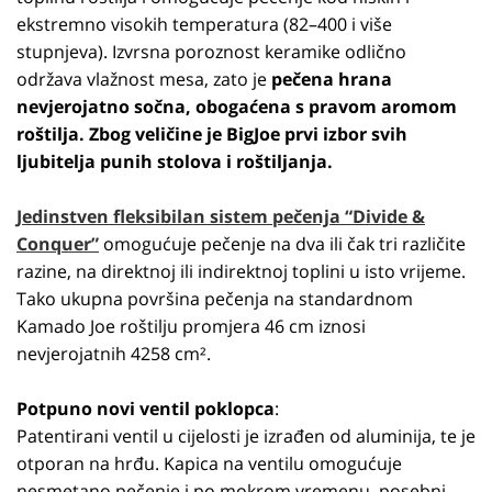
ekstremno visokih temperatura (82–400 i više
stupnjeva). Izvrsna poroznost keramike odlično
održava vlažnost mesa, zato je
pečena hrana
nevjerojatno sočna, obogaćena s pravom aromom
roštilja. Zbog veličine je BigJoe prvi izbor svih
ljubitelja punih stolova i roštiljanja.
Jedinstven fleksibilan sistem pečenja “Divide &
Conquer”
omogućuje pečenje na dva ili čak tri različite
razine, na direktnoj ili indirektnoj toplini u isto vrijeme.
Tako ukupna površina pečenja na standardnom
Kamado Joe roštilju promjera 46 cm iznosi
nevjerojatnih 4258 cm².
Potpuno novi ventil poklopca
:
Patentirani ventil u cijelosti je izrađen od aluminija, te je
otporan na hrđu. Kapica na ventilu omogućuje
nesmetano pečenje i po mokrom vremenu, posebni