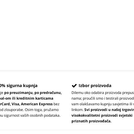
0% sigurna kupnja
Izbor proizvoda
nje
po preuzimanju, po predračunu,
Dilemu oko odabira proizvoda prepus
pal-om ili kreditnim karticama
nama; proučili smo i testirali proizvod
rCard, Visa, American Express
bez
vam olakšavamo kupnju savjetima ili 
 od zlouporabe. Osim toga, pružamo
linkom.
Svi proizvodi u našoj trgovi
u sigurnost vaših osobnih podataka.
visokokvalitetni proizvodi svjetski
priznatih proizvođača.