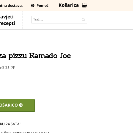
Košarica
atna dostava.
Pomoć
avjeti
 recepti
za pizzu Kamado Joe
#KKJ-PP
KOŠARICO
U 24 SATA!