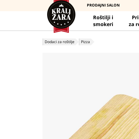
PRODAJNI SALON
Roštilji i
Pr
smokeri
za r
Dodaci za roštilje
Pizza