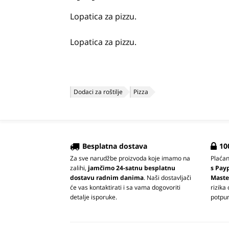
Lopatica za pizzu.
Lopatica za pizzu.
Dodaci za roštilje
Pizza
Besplatna dostava
10
Za sve narudžbe proizvoda koje imamo na
Plaća
zalihi,
jamčimo 24-satnu besplatnu
s Pay
dostavu radnim danima
. Naši dostavljači
Maste
će vas kontaktirati i sa vama dogovoriti
rizika
detalje isporuke.
potpun