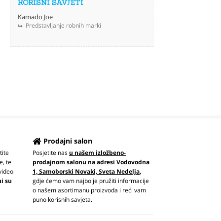
KORISNI SAVJETI
Kamado Joe
Predstavljanje robnih marki
Prodajni salon
tite
Posjetite nas
u našem izložbeno-
e, te
prodajnom salonu na adresi Vodovodna
video
1, Samoborski Novaki, Sveta Nedelja
,
ni su
gdje ćemo vam najbolje pružiti informacije
o našem asortimanu proizvoda i reći vam
puno korisnih savjeta.