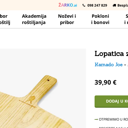
ŽARKO
.ai
098 247 829
Bespl
ibor
Akademija
Noževi i
Pokloni
S
oštilj
roštiljanja
pribor
i bonovi
i
Lopatica 
Kamado Joe
-
39,90 €
DODAJ U 
OTPREMIMO U ROK