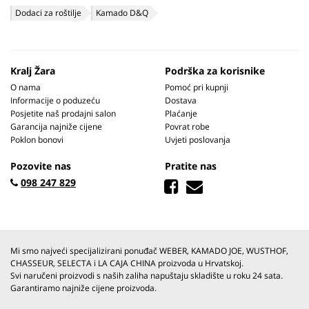
Dodaci za roštilje
Kamado D&Q
Kralj Žara
Podrška za korisnike
O nama
Pomoć pri kupnji
Informacije o poduzeću
Dostava
Posjetite naš prodajni salon
Plaćanje
Garancija najniže cijene
Povrat robe
Poklon bonovi
Uvjeti poslovanja
Pozovite nas
Pratite nas
098 247 829
Mi smo najveći specijalizirani ponuđač WEBER, KAMADO JOE, WUSTHOF,
CHASSEUR, SELECTA i LA CAJA CHINA proizvoda u Hrvatskoj.
Svi naručeni proizvodi s naših zaliha napuštaju skladište u roku 24 sata.
Garantiramo najniže cijene proizvoda.