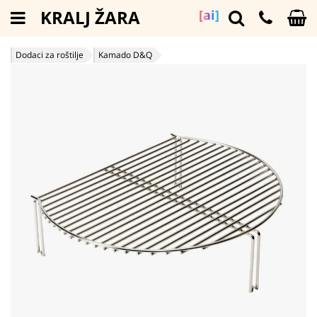
KRALJ ŽARA
[ai]
Dodaci za roštilje
Kamado D&Q