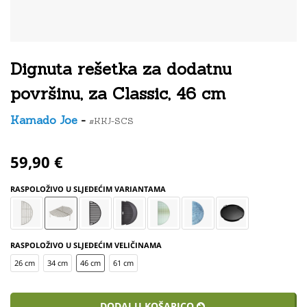
Dignuta rešetka za dodatnu
površinu, za Classic, 46 cm
Kamado Joe
-
#KKJ-SCS
59,90 €
RASPOLOŽIVO U SLJEDEĆIM VARIANTAMA
RASPOLOŽIVO U SLJEDEĆIM VELIČINAMA
26 cm
34 cm
46 cm
61 cm
DODAJ U KOŠARICO