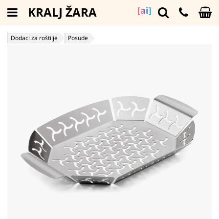
KRALJ ŽARA
[ai]
Dodaci za roštilje
Posude