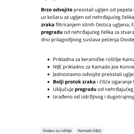
Brzo odvojite
preostali ugljen od pepela 
uz košaru za ugljen od nehrđajućeg čelika
zraka
filtriranjem sitnih čestica ugljena, 
pregradu
od nehrđajućeg čelika za stvar
dno prilagodljivog sustava pečenja Divid
Prikladna za keramičke roštilje Kamado
NIJE prikladno za Kamado Joe Konne
Jednostavno odvojite preostali uglj
Bolji protok zraka
i čišće izgaranje 
Uključuje
pregradu
od nehrđajućeg č
Izrađeno od izdržljivog i dugotrajno
Dodaci za roštilje
Kamado D&Q