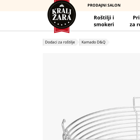
PRODAJNI SALON
Roštilji i
Pr
smokeri
za r
Dodaci za roštilje
Kamado D&Q