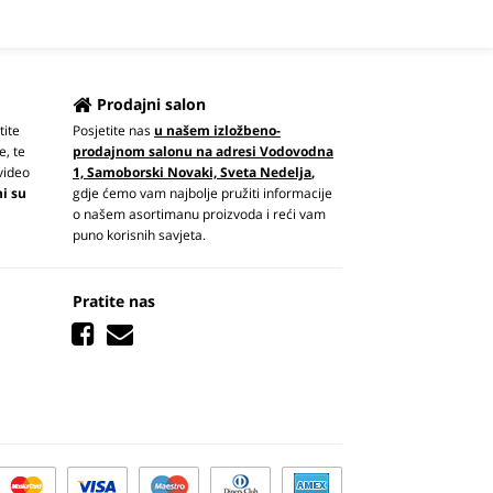
Prodajni salon
tite
Posjetite nas
u našem izložbeno-
e, te
prodajnom salonu na adresi Vodovodna
video
1, Samoborski Novaki, Sveta Nedelja
,
ni su
gdje ćemo vam najbolje pružiti informacije
o našem asortimanu proizvoda i reći vam
puno korisnih savjeta.
Pratite nas