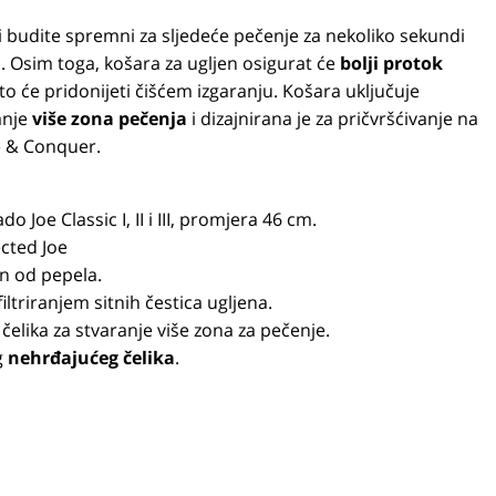
i budite spremni za sljedeće pečenje za nekoliko sekundi
. Osim toga, košara za ugljen osigurat će
bolji protok
što će pridonijeti čišćem izgaranju. Košara uključuje
anje
više zona pečenja
i dizajnirana je za pričvršćivanje na
e & Conquer.
 Joe Classic I, II i III, promjera 46 cm.
cted Joe
en od pepela.
filtriranjem sitnih čestica ugljena.
elika za stvaranje više zona za pečenje.
g
nehrđajućeg čelika
.