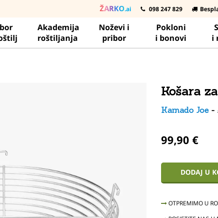
ŽARKO
.ai
098 247 829
Bespl
ibor
Akademija
Noževi i
Pokloni
S
oštilj
roštiljanja
pribor
i bonovi
i
Košara za 
Kamado Joe
-
99,90 €
DODAJ U 
OTPREMIMO U ROK