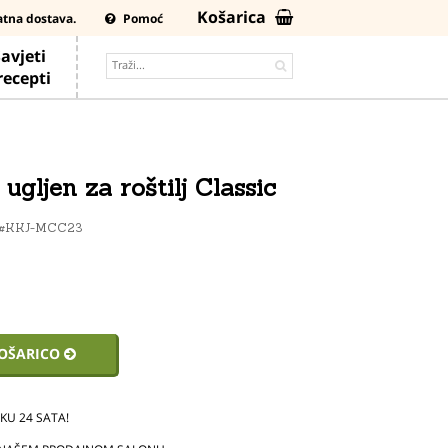
Košarica
atna dostava.
Pomoć
avjeti
 recepti
ugljen za roštilj Classic
#KKJ-MCC23
KOŠARICO
U 24 SATA!