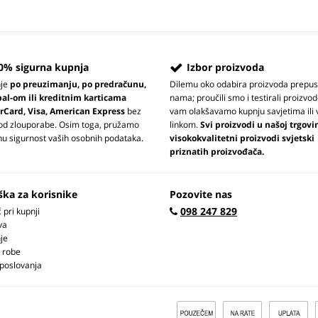
0% sigurna kupnja
Izbor proizvoda
nje
po preuzimanju, po predračunu,
Dilemu oko odabira proizvoda prepus
pal-om ili kreditnim karticama
nama; proučili smo i testirali proizvod
rCard, Visa, American Express
bez
vam olakšavamo kupnju savjetima ili 
 od zlouporabe. Osim toga, pružamo
linkom.
Svi proizvodi u našoj trgovi
u sigurnost vaših osobnih podataka.
visokokvalitetni proizvodi svjetski
priznatih proizvođača.
ška za korisnike
Pozovite nas
098 247 829
pri kupnji
va
je
 robe
 poslovanja