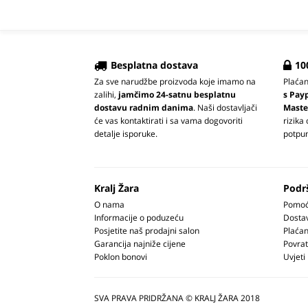
Besplatna dostava
10
Za sve narudžbe proizvoda koje imamo na
Plaća
zalihi,
jamčimo 24-satnu besplatnu
s Pay
dostavu radnim danima
. Naši dostavljači
Maste
će vas kontaktirati i sa vama dogovoriti
rizika
detalje isporuke.
potpun
Kralj Žara
Podr
O nama
Pomoć 
Informacije o poduzeću
Dosta
Posjetite naš prodajni salon
Plaćan
Garancija najniže cijene
Povrat
Poklon bonovi
Uvjeti
SVA PRAVA PRIDRŽANA © KRALJ ŽARA 2018