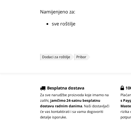
Namijenjeno za:
sve roštilje
Dodaci za roštilje
Pribor
Besplatna dostava
10
Za sve narudžbe proizvoda koje imamo na
Plaća
zalihi,
jamčimo 24-satnu besplatnu
s Pay
dostavu radnim danima
. Naši dostavljači
Maste
će vas kontaktirati i sa vama dogovoriti
rizika
detalje isporuke.
potpun