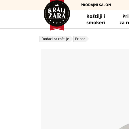
PRODAJNI SALON
Roštilji i
Pr
smokeri
za r
Dodaci za roštilje
Pribor