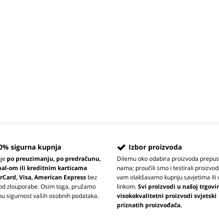
0% sigurna kupnja
Izbor proizvoda
nje
po preuzimanju, po predračunu,
Dilemu oko odabira proizvoda prepus
pal-om ili kreditnim karticama
nama; proučili smo i testirali proizvod
rCard, Visa, American Express
bez
vam olakšavamo kupnju savjetima ili 
 od zlouporabe. Osim toga, pružamo
linkom.
Svi proizvodi u našoj trgovi
u sigurnost vaših osobnih podataka.
visokokvalitetni proizvodi svjetski
priznatih proizvođača.