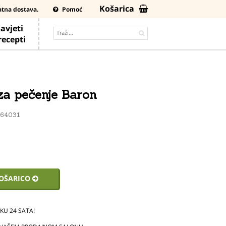
Košarica
atna dostava.
Pomoć
avjeti
 recepti
za pečenje Baron
64031
KOŠARICO
U 24 SATA!