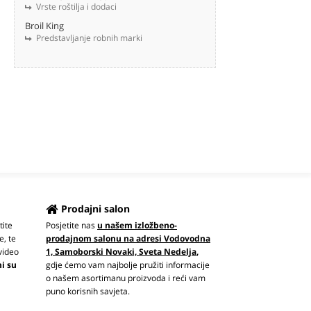
Vrste roštilja i dodaci
Broil King
Predstavljanje robnih marki
Prodajni salon
tite
Posjetite nas
u našem izložbeno-
e, te
prodajnom salonu na adresi Vodovodna
video
1, Samoborski Novaki, Sveta Nedelja
,
ni su
gdje ćemo vam najbolje pružiti informacije
o našem asortimanu proizvoda i reći vam
puno korisnih savjeta.