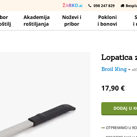
ŽARKO
.ai
098 247 829
Bespl
ibor
Akademija
Noževi i
Pokloni
S
oštilj
roštiljanja
pribor
i bonovi
i
Lopatica 
Broil King
-
#K
17,90 €
DODAJ U 
OTPREMIMO U ROK