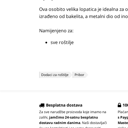
Ova osobito velika lopatica je idealna za 
izrađeno od bakelita, a metalni dio od ino
Namijenjeno za:
sve roštilje
Dodaci za roštilje
Pribor
Besplatna dostava
10
Za sve narudžbe proizvoda koje imamo na
Plaća
zalihi,
jamčimo 24-satnu besplatnu
s Pay
dostavu radnim danima
. Naši dostavljači
Maste