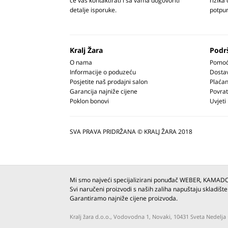
će vas kontaktirati i sa vama dogovoriti
rizika
detalje isporuke.
potpun
Kralj Žara
Podr
O nama
Pomoć 
Informacije o poduzeću
Dosta
Posjetite naš prodajni salon
Plaćan
Garancija najniže cijene
Povrat
Poklon bonovi
Uvjeti
SVA PRAVA PRIDRŽANA © KRALJ ŽARA 2018
Mi smo najveći specijalizirani ponuđač WEBER, KAMAD
Svi naručeni proizvodi s naših zaliha napuštaju skladište
Garantiramo najniže cijene proizvoda.
Kralj žara d.o.o., Vodovodna 1, Novaki, 10431 Sveta Nedel