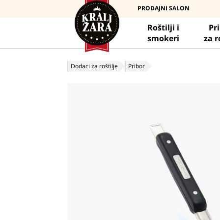
PRODAJNI SALON
Roštilji i
Pr
smokeri
za r
Dodaci za roštilje
Pribor