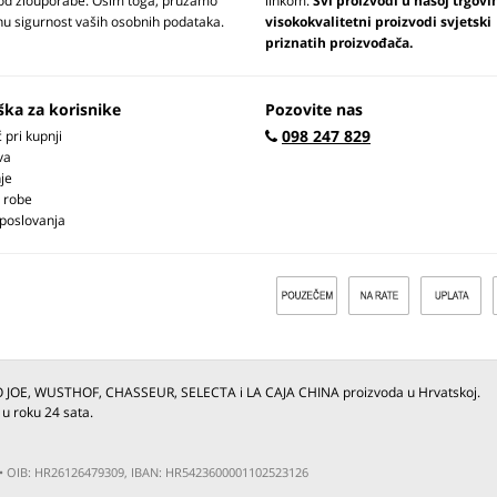
 od zlouporabe. Osim toga, pružamo
linkom.
Svi proizvodi u našoj trgovi
u sigurnost vaših osobnih podataka.
visokokvalitetni proizvodi svjetski
priznatih proizvođača.
ška za korisnike
Pozovite nas
098 247 829
pri kupnji
va
je
 robe
 poslovanja
O JOE, WUSTHOF, CHASSEUR, SELECTA i LA CAJA CHINA proizvoda u Hrvatskoj.
 u roku 24 sata.
ja • OIB: HR26126479309, IBAN: HR5423600001102523126