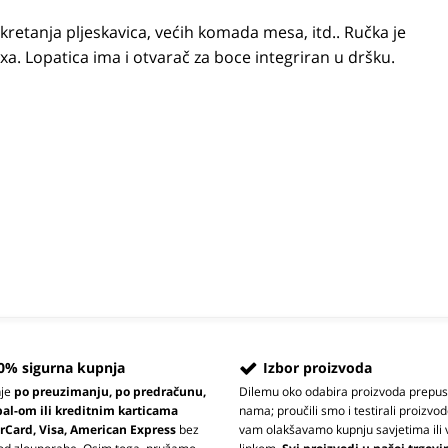
okretanja pljeskavica, većih komada mesa, itd.. Ručka je
xa. Lopatica ima i otvarač za boce integriran u dršku.
0% sigurna kupnja
Izbor proizvoda
nje
po preuzimanju, po predračunu,
Dilemu oko odabira proizvoda prepus
pal-om ili kreditnim karticama
nama; proučili smo i testirali proizvod
rCard, Visa, American Express
bez
vam olakšavamo kupnju savjetima ili 