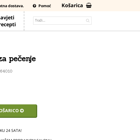
Košarica
atna dostava.
Pomoć
avjeti
 recepti
za pečenje
K64010
KOŠARICO
U 24 SATA!