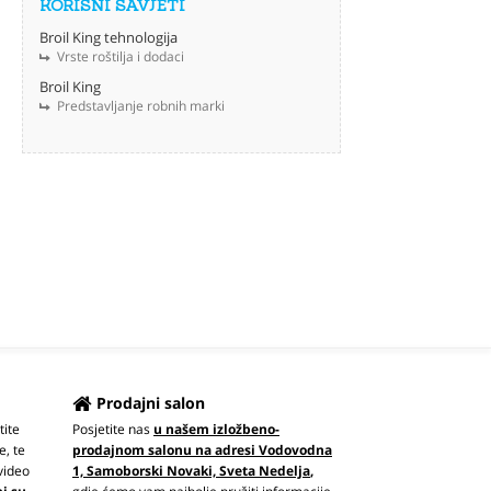
KORISNI SAVJETI
Broil King tehnologija
Vrste roštilja i dodaci
Broil King
Predstavljanje robnih marki
Prodajni salon
tite
Posjetite nas
u našem izložbeno-
e, te
prodajnom salonu na adresi Vodovodna
video
1, Samoborski Novaki, Sveta Nedelja
,