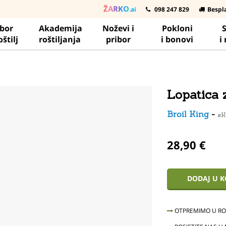
ŽARKO
.ai
098 247 829
Bespl
ibor
Akademija
Noževi i
Pokloni
S
oštilj
roštiljanja
pribor
i bonovi
i
Lopatica 
Broil King
-
#
28,90 €
DODAJ U 
OTPREMIMO U ROK