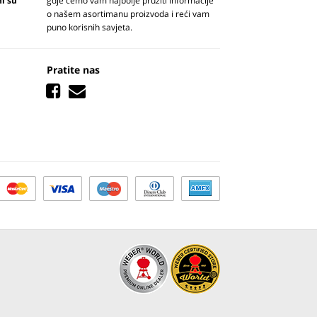
ni su
gdje ćemo vam najbolje pružiti informacije
o našem asortimanu proizvoda i reći vam
puno korisnih savjeta.
Pratite nas