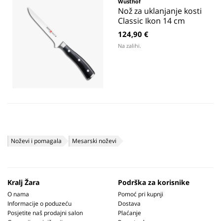
Wusthof
Nož za uklanjanje kosti
Classic Ikon 14 cm
124,90 €
Na zalihi.
Noževi i pomagala
Mesarski noževi
Kralj Žara
Podrška za korisnike
O nama
Pomoć pri kupnji
Informacije o poduzeću
Dostava
Posjetite naš prodajni salon
Plaćanje