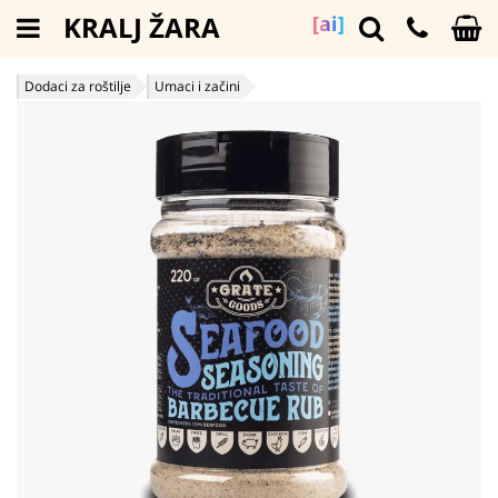
KRALJ ŽARA
[ai]
Dodaci za roštilje
Umaci i začini