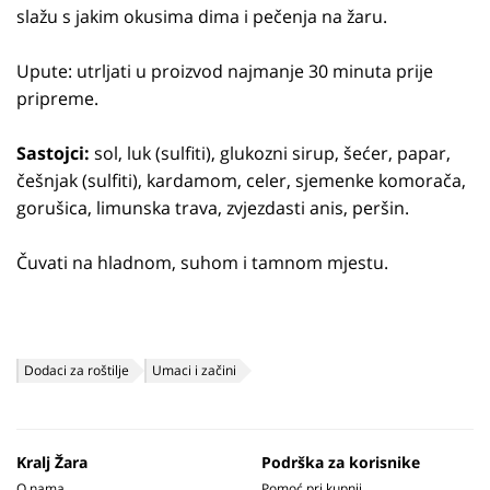
slažu s jakim okusima dima i pečenja na žaru.
Upute: utrljati u proizvod najmanje 30 minuta prije
pripreme.
Sastojci:
sol, luk (sulfiti), glukozni sirup, šećer, papar,
češnjak (sulfiti), kardamom, celer, sjemenke komorača,
gorušica, limunska trava, zvjezdasti anis, peršin.
Čuvati na hladnom, suhom i tamnom mjestu.
Dodaci za roštilje
Umaci i začini
Kralj Žara
Podrška za korisnike
O nama
Pomoć pri kupnji