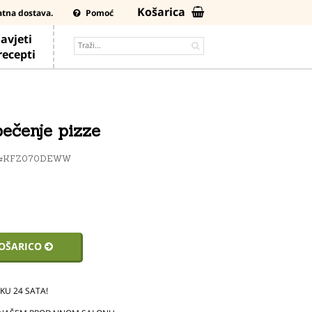
Košarica
atna dostava.
Pomoć
avjeti
 recepti
pečenje pizze
#KFZ070DEWW
KOŠARICO
U 24 SATA!