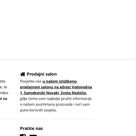
Prodajni salon
tite
Posjetite nas
u našem izložbeno-
e, te
prodajnom salonu na adresi Vodovodna
video
1, Samoborski Novaki, Sveta Nedelja
,
ni su
gdje ćemo vam najbolje pružiti informacije
o našem asortimanu proizvoda i reći vam
puno korisnih savjeta.
Pratite nas