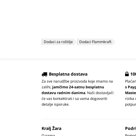
Dodaci za roštilje
Dodaci Flammkraft
Besplatna dostava
10
Za sve narudžbe proizvoda koje imamo na
Plaća
zalihi,
jamčimo 24-satnu besplatnu
s Pay
dostavu radnim danima
. Naši dostavljači
Maste
će vas kontaktirati i sa vama dogovoriti
rizika
detalje isporuke.
potpun
Kralj Žara
Podr
O nama
Pomoć 