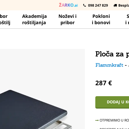
ŽARKO
.ai
098 247 829
Bespl
ibor
Akademija
Noževi i
Pokloni
S
oštilj
roštiljanja
pribor
i bonovi
i
Ploča za 
Flammkraft
-
287 €
DODAJ U 
OTPREMIMO U ROK