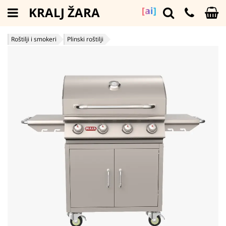
KRALJ ŽARA
[ai]
Roštilji i smokeri
Plinski roštilji