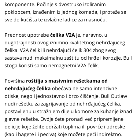
komponente. Počinje s dvostruko izoliranim
poklopcem, izrađenim iz jednog komada, i proteže se
sve do kućišta te izvlačne ladice za masnoću.
Prednost upotrebe
čelika V2A
je, naravno, u
dugotrajnosti ovog iznimno kvalitetnog nehrđajućeg
čelika. V2A čelik ili nehrđajući čelik 304 zbog svog
sastava nudi maksimalnu zaštitu od hrđe i korozije. Bull
stoga koristi samo nemagnetni V2A čelik.
Površina
roštilja s masivnim rešetkama od
nehrđajućeg čelika
obećava ne samo intenzivne
otiske, nego i jednostavno i brzo čišćenje. Bull Outlaw
nudi rešetku za zagrijavanje od nehrđajućeg čelika,
postavljenu u stražnjem dijelu komore za kuhanje iznad
glavne rešetke. Ovdje ćete pronaći već pripremljene
delicije koje želite održati toplima ili povrće i odreske
(kao i bagete ili peciva) koje možete peći indirektno.