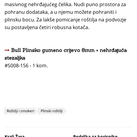
masivnog nehrđajućeg čelika. Nudi puno prostora za
pohranu dodataka, a u njemu možete pohraniti i
plinsku bocu. Za lakše pomicanje roštilja na podvozje
su postavljena četiri robusna kotača.
Bull Plinsko gumeno crijevo 8mm + nehrđajuća
stezaljka
#S008-156 - 1 kom.
Roštilji i smokeri
Plinski roštilji
Kralj Žara
Podrška za korisnike