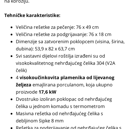
na koroziju.
Tehničke karakteristike:
Veličina rešetke za pečenje: 76 x 49 cm
Veličina rešetke za podgrijavanje: 76 x 18 cm
Dimenzije sa zatvorenim poklopcem (visina, širina,
dubina): 53,9 x 82 x 63,7 cm
Svi sastavni dijelovi roštilja izrađeni su od
visokokvalitetnog nehrđajućeg čelika 304 (V2A
čelik)
4
visokoučinkovita plamenika od lijevanog
željeza
emajlirana porculanom, koja ukupno
proizvode
17,6 kW
Dvostruko izoliran poklopac od nehrđajućeg
čelika u jednom komadu s termometrom
Masivna rešetka od nehrđajućeg čelika s
debljinom šipke 8 mm
Rešetka za podgrijavanje od nehrđajućeg čelika s