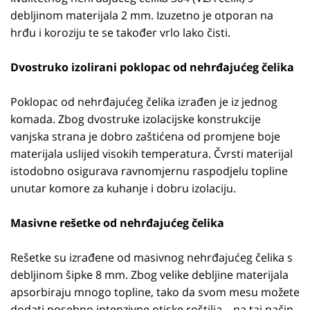
debljinom materijala 2 mm. Izuzetno je otporan na
hrđu i koroziju te se također vrlo lako čisti.
Dvostruko izolirani poklopac od nehrđajućeg čelika
Poklopac od nehrđajućeg čelika izrađen je iz jednog
komada. Zbog dvostruke izolacijske konstrukcije
vanjska strana je dobro zaštićena od promjene boje
materijala uslijed visokih temperatura. Čvrsti materijal
istodobno osigurava ravnomjernu raspodjelu topline
unutar komore za kuhanje i dobru izolaciju.
Masivne rešetke od nehrđajućeg čelika
Rešetke su izrađene od masivnog nehrđajućeg čelika s
debljinom šipke 8 mm. Zbog velike debljine materijala
apsorbiraju mnogo topline, tako da svom mesu možete
dodati posebno intenzivne otiske roštilja – na taj način