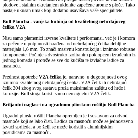
plodove i stalnim okretanjem uklonite zapečene arome s ploče. Tako
nastaje ukusan umak koji dodatno usavršava vaše specijalitete.
Bull Plancha - vanjska kuhinja od kvalitetnog nehrđajućeg
čelika V2A
Nisu samo plamenici izvrsne kvalitete i performansi, već je i komora
za pečenje u potpunosti izrađena od nehrđajućeg čelika debljine
materijala 1,6 mm. To znači masivnu konstrukciju i iznimno robusne
komponente. Počinje s dvostruko izoliranim poklopcem izrađenim iz
jednog komada i proteže se sve do kućišta te izvlačne ladice za
masnoću.
Prednost upotrebe
V2A čelika
je, naravno, u dugotrajnosti ovog
iznimno kvalitetnog nehrđajućeg čelika. V2A čelik ili nehrđajući
čelik 304 zbog svog sastava pruža maksimalnu zaštitu od hrđe i
korozije. Bull stoga koristi samo nemagnetni V2A čelik.
Briljantni naglasci na ugradnom plinskom roštilju Bull Plancha
Ugradni plinski roštilj Plancha opremljen je i sustavom za odvod
masnoće koji se lako čisti. Ladica za masnoću može se jednostavno
izvući sprijeda, a po želji se može koristiti s aluminijskim
posudicama za masnoću.