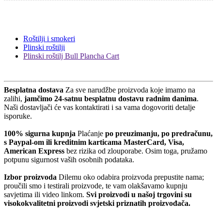
Roštilji i smokeri
Plinski roštilji
Plinski roštilj Bull Plancha Cart
Besplatna dostava
Za sve narudžbe proizvoda koje imamo na
zalihi,
jamčimo 24-satnu besplatnu dostavu radnim danima
.
Naši dostavljači će vas kontaktirati i sa vama dogovoriti detalje
isporuke.
100% sigurna kupnja
Plaćanje
po preuzimanju, po predračunu,
s Paypal-om ili kreditnim karticama MasterCard, Visa,
American Express
bez rizika od zlouporabe. Osim toga, pružamo
potpunu sigurnost vaših osobnih podataka.
Izbor proizvoda
Dilemu oko odabira proizvoda prepustite nama;
proučili smo i testirali proizvode, te vam olakšavamo kupnju
savjetima ili video linkom.
Svi proizvodi u našoj trgovini su
visokokvalitetni proizvodi svjetski priznatih proizvođača.