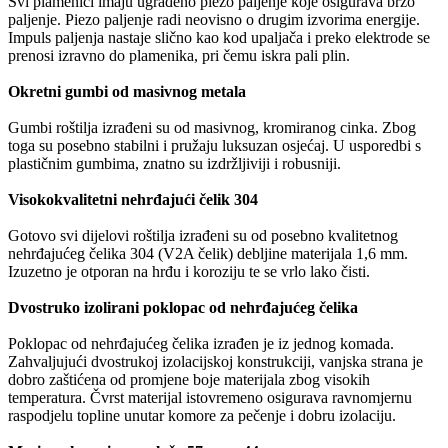
Svi plamenici imaju ugrađeno piezo paljenje koje osigurava brzo
paljenje. Piezo paljenje radi neovisno o drugim izvorima energije.
Impuls paljenja nastaje slično kao kod upaljača i preko elektrode se
prenosi izravno do plamenika, pri čemu iskra pali plin.
Okretni gumbi od masivnog metala
Gumbi roštilja izrađeni su od masivnog, kromiranog cinka. Zbog
toga su posebno stabilni i pružaju luksuzan osjećaj. U usporedbi s
plastičnim gumbima, znatno su izdržljiviji i robusniji.
Visokokvalitetni nehrđajući čelik 304
Gotovo svi dijelovi roštilja izrađeni su od posebno kvalitetnog
nehrđajućeg čelika 304 (V2A čelik) debljine materijala 1,6 mm.
Izuzetno je otporan na hrđu i koroziju te se vrlo lako čisti.
Dvostruko izolirani poklopac od nehrđajućeg čelika
Poklopac od nehrđajućeg čelika izrađen je iz jednog komada.
Zahvaljujući dvostrukoj izolacijskoj konstrukciji, vanjska strana je
dobro zaštićena od promjene boje materijala zbog visokih
temperatura. Čvrst materijal istovremeno osigurava ravnomjernu
raspodjelu topline unutar komore za pečenje i dobru izolaciju.