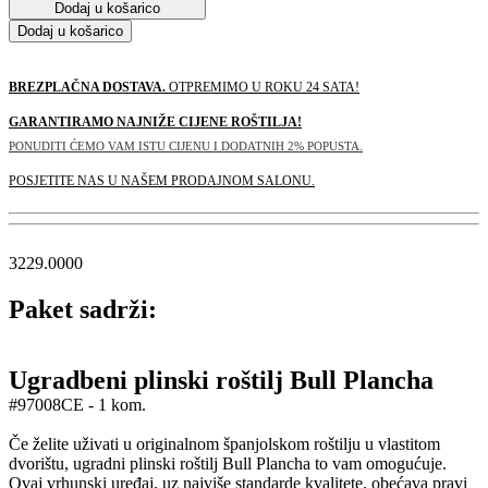
Dodaj u košarico
Dodaj u košarico
BREZPLAČNA DOSTAVA.
OTPREMIMO U ROKU 24 SATA!
GARANTIRAMO NAJNIŽE CIJENE ROŠTILJA!
PONUDITI ĆEMO VAM ISTU CIJENU I DODATNIH 2% POPUSTA.
POSJETITE NAS U NAŠEM PRODAJNOM SALONU.
3229.0000
Paket sadrži:
Ugradbeni plinski roštilj Bull Plancha
#97008CE - 1 kom.
Če želite uživati u originalnom španjolskom roštilju u vlastitom
dvorištu, ugradni plinski roštilj Bull Plancha to vam omogućuje.
Ovaj vrhunski uređaj, uz najviše standarde kvalitete, obećava pravi