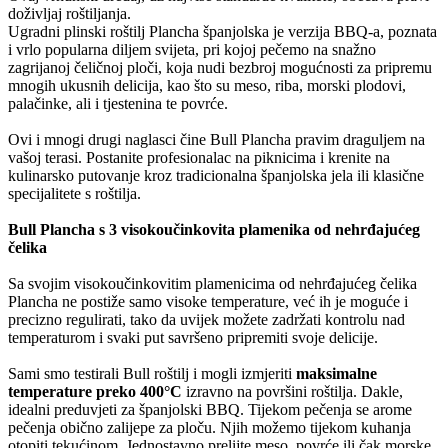
doživljaj roštiljanja.
Ugradni plinski roštilj Plancha španjolska je verzija BBQ-a, poznata
i vrlo popularna diljem svijeta, pri kojoj pečemo na snažno
zagrijanoj čeličnoj ploči, koja nudi bezbroj mogućnosti za pripremu
mnogih ukusnih delicija, kao što su meso, riba, morski plodovi,
palačinke, ali i tjestenina te povrće.
Ovi i mnogi drugi naglasci čine Bull Plancha pravim draguljem na
vašoj terasi. Postanite profesionalac na piknicima i krenite na
kulinarsko putovanje kroz tradicionalna španjolska jela ili klasične
specijalitete s roštilja.
Bull Plancha s 3 visokoučinkovita plamenika od nehrđajućeg
čelika
Sa svojim visokoučinkovitim plamenicima od nehrđajućeg čelika
Plancha ne postiže samo visoke temperature, već ih je moguće i
precizno regulirati, tako da uvijek možete zadržati kontrolu nad
temperaturom i svaki put savršeno pripremiti svoje delicije.
Sami smo testirali Bull roštilj i mogli izmjeriti
maksimalne
temperature preko 400°C
izravno na površini roštilja. Dakle,
idealni preduvjeti za španjolski BBQ. Tijekom pečenja se arome
pečenja obično zalijepe za ploču. Njih možemo tijekom kuhanja
otopiti tekućinom. Jednostavno prelijte meso, povrće ili čak morske