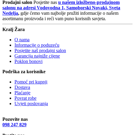
Prodajni salon
Posjetite nas
u našem izložbeno-prodajnom
salonu na adresi Vodovodna 1, Samoborski Novaki, Sveta
Nedelja
,
gdje ćemo vam najbolje pružiti informacije o našem
asortimanu proizvoda i reći vam puno korisnih savjeta.
Kralj Žara
O nama
Informacije o poduzeću
Posjetite naš prodajni salon
Garancija najniže cijene
Poklon bonovi
Podrška za korisnike
Pomoć pri kupnji
Dostava
Plaćanje
Povrat robe
Uvjeti poslovanja
Pozovite nas
098 247 829