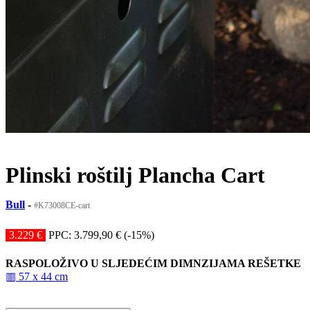
Plinski roštilj Plancha Cart
Bull
-
#K73008CE-cart
3.229 €
PPC: 3.799,90 € (-15%)
RASPOLOŽIVO U SLJEDEĆIM DIMNZIJAMA REŠETKE
▥ 57 x 44 cm