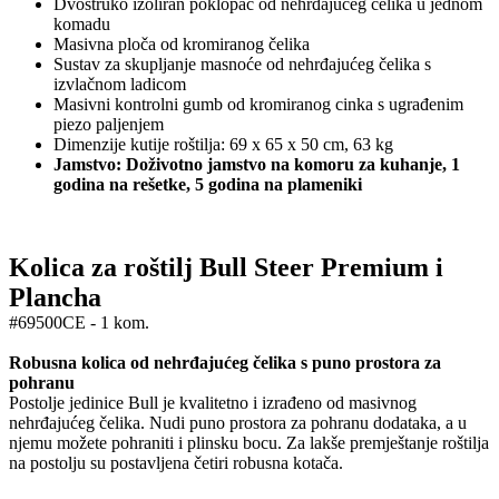
Dvostruko izoliran poklopac od nehrđajućeg čelika u jednom
komadu
Masivna ploča od kromiranog čelika
Sustav za skupljanje masnoće od nehrđajućeg čelika s
izvlačnom ladicom
Masivni kontrolni gumb od kromiranog cinka s ugrađenim
piezo paljenjem
Dimenzije kutije roštilja: 69 x 65 x 50 cm, 63 kg
Jamstvo: Doživotno jamstvo na komoru za kuhanje, 1
godina na rešetke, 5 godina na plameniki
Kolica za roštilj Bull Steer Premium i
Plancha
#69500CE - 1 kom.
Robusna kolica od nehrđajućeg čelika s puno prostora za
pohranu
Postolje jedinice Bull je kvalitetno i izrađeno od masivnog
nehrđajućeg čelika. Nudi puno prostora za pohranu dodataka, a u
njemu možete pohraniti i plinsku bocu. Za lakše premještanje roštilja
na postolju su postavljena četiri robusna kotača.