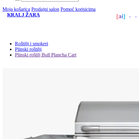
Moja košarica
Prodajni salon
Pomoć korisicima
KRALJ ŽARA
[ai]
Roštilji i smokeri
Plinski roštilji
Plinski roštilj Bull Plancha Cart