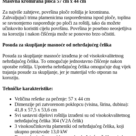
Masivna kromirana ploča 57 cm x 44 cm
Za najviše zahtjeve, površina ploče roštilja je kromirana.
Zahvaljujući trima plamenicima raspoređenima ispod ploče, toplina
se ravnomjerno raspoređuje po ploči za roštilj, tako da možete
učinkovito koristiti cijelu površinu. Površina je posebno neosjetljiva
na koroziju i nakon čišćenja može se ponovno brzo očistiti.
Posuda za skupljanje masnoće od nehrđajućeg čelika
Posuda za skupljanje masnoće izrađena je od visokokvalitetnog
nehrđajućeg čelika. To omogućuje jednostavno čišćenje nakon
uporabe roštilja. Upotreba nehrđajućeg čelika omogućuje dug vijek
trajanja posude za skupljanje, jer je materijal vrlo otporan na
koroziju.
Tehničke karakteristike:
Veličina rešetke za pečenje: 57 x 44 cm
Dimenzije pri zatvorenom poklopcu (visina, širina, dubina):
41,8 x 57,5 x 53,6 cm
Svi sastavni dijelovi roštilja izrađeni su od visokokvalitetnog
nehrđajućeg čelika 304 (V2A čelik)
3 visokoučinkovita plameniki od nehrđajućeg čelika, koji
ukupno proizvode 13,0 kW