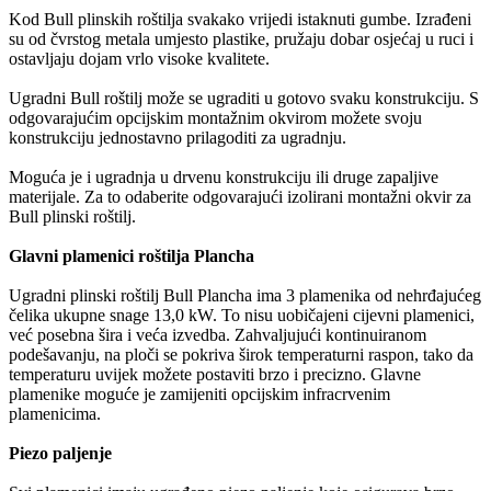
Kod Bull plinskih roštilja svakako vrijedi istaknuti gumbe. Izrađeni
su od čvrstog metala umjesto plastike, pružaju dobar osjećaj u ruci i
ostavljaju dojam vrlo visoke kvalitete.
Ugradni Bull roštilj može se ugraditi u gotovo svaku konstrukciju. S
odgovarajućim opcijskim montažnim okvirom možete svoju
konstrukciju jednostavno prilagoditi za ugradnju.
Moguća je i ugradnja u drvenu konstrukciju ili druge zapaljive
materijale. Za to odaberite odgovarajući izolirani montažni okvir za
Bull plinski roštilj.
Glavni plamenici roštilja Plancha
Ugradni plinski roštilj Bull Plancha ima 3 plamenika od nehrđajućeg
čelika ukupne snage 13,0 kW. To nisu uobičajeni cijevni plamenici,
već posebna šira i veća izvedba. Zahvaljujući kontinuiranom
podešavanju, na ploči se pokriva širok temperaturni raspon, tako da
temperaturu uvijek možete postaviti brzo i precizno. Glavne
plamenike moguće je zamijeniti opcijskim infracrvenim
plamenicima.
Piezo paljenje