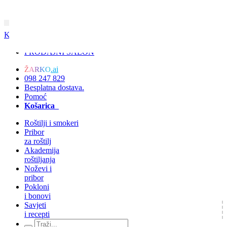
KRALJ
ŽARA
PRODAJNI SALON
.ai
ŽARKO
098 247 829
Besplatna dostava.
Pomoć
Košarica
Roštilji i smokeri
Pribor
za roštilj
Akademija
roštiljanja
Noževi i
pribor
Pokloni
i bonovi
Savjeti
i recepti