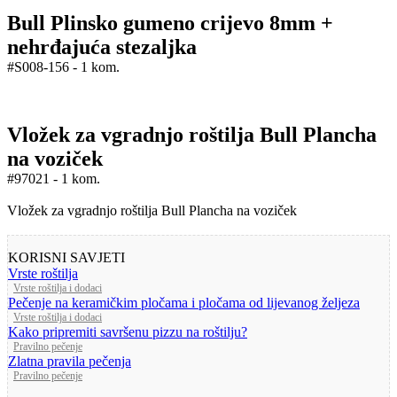
Bull Plinsko gumeno crijevo 8mm +
nehrđajuća stezaljka
#S008-156 - 1 kom.
Vložek za vgradnjo roštilja Bull Plancha
na voziček
#97021 - 1 kom.
Vložek za vgradnjo roštilja Bull Plancha na voziček
KORISNI SAVJETI
Vrste roštilja
Vrste roštilja i dodaci
Pečenje na keramičkim pločama i pločama od lijevanog željeza
Vrste roštilja i dodaci
Kako pripremiti savršenu pizzu na roštilju?
Pravilno pečenje
Zlatna pravila pečenja
Pravilno pečenje