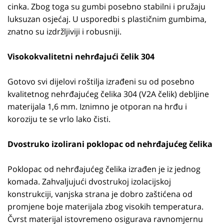
cinka. Zbog toga su gumbi posebno stabilni i pružaju
luksuzan osjećaj. U usporedbi s plastičnim gumbima,
znatno su izdržljiviji i robusniji.
Visokokvalitetni nehrđajući čelik 304
Gotovo svi dijelovi roštilja izrađeni su od posebno
kvalitetnog nehrđajućeg čelika 304 (V2A čelik) debljine
materijala 1,6 mm. Iznimno je otporan na hrđu i
koroziju te se vrlo lako čisti.
Dvostruko izolirani poklopac od nehrđajućeg čelika
Poklopac od nehrđajućeg čelika izrađen je iz jednog
komada. Zahvaljujući dvostrukoj izolacijskoj
konstrukciji, vanjska strana je dobro zaštićena od
promjene boje materijala zbog visokih temperatura.
Čvrst materijal istovremeno osigurava ravnomjernu