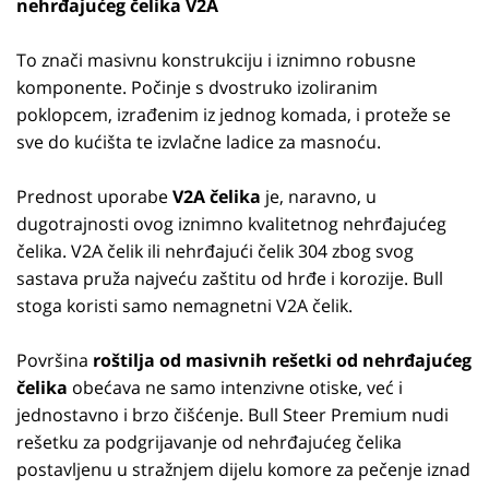
nehrđajućeg čelika V2A
To znači masivnu konstrukciju i iznimno robusne
komponente. Počinje s dvostruko izoliranim
poklopcem, izrađenim iz jednog komada, i proteže se
sve do kućišta te izvlačne ladice za masnoću.
Prednost uporabe
V2A čelika
je, naravno, u
dugotrajnosti ovog iznimno kvalitetnog nehrđajućeg
čelika. V2A čelik ili nehrđajući čelik 304 zbog svog
sastava pruža najveću zaštitu od hrđe i korozije. Bull
stoga koristi samo nemagnetni V2A čelik.
Površina
roštilja od masivnih rešetki od nehrđajućeg
čelika
obećava ne samo intenzivne otiske, već i
jednostavno i brzo čišćenje. Bull Steer Premium nudi
rešetku za podgrijavanje od nehrđajućeg čelika
postavljenu u stražnjem dijelu komore za pečenje iznad