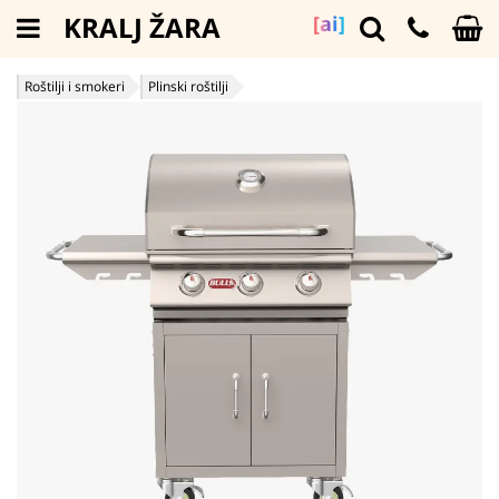
KRALJ ŽARA
[ai]
Roštilji i smokeri
Plinski roštilji