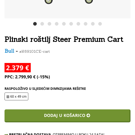
Plinski roštilj Steer Premium Cart
Bull
-
#K69101CE-cart
2.379 €
PPC: 2.799,90 € (-15%)
RASPOLOŽIVO U SLJEDEĆIM DIMNZIJAMA REŠETKE
▥ 60 x 49 cm
DODAJ U KOŠARICO
BREZPLAČNA DOSTAVA.
OTPREMIMO U ROKU 24 SATA!