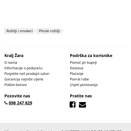
Roštilji i smokeri
Plinski roštilji
Kralj Žara
Podrška za korisnike
O nama
Pomoć pri kupnji
Informacije o poduzeću
Dostava
Posjetite naš prodajni salon
Plaćanje
Garancija najniže cijene
Povrat robe
Poklon bonovi
Uvjeti poslovanja
Pozovite nas
Pratite nas
098 247 829