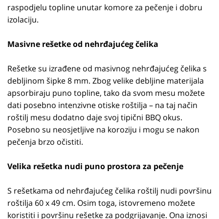
raspodjelu topline unutar komore za pečenje i dobru
izolaciju.
Masivne rešetke od nehrđajućeg čelika
Rešetke su izrađene od masivnog nehrđajućeg čelika s
debljinom šipke 8 mm. Zbog velike debljine materijala
apsorbiraju puno topline, tako da svom mesu možete
dati posebno intenzivne otiske roštilja – na taj način
roštilj mesu dodatno daje svoj tipični BBQ okus.
Posebno su neosjetljive na koroziju i mogu se nakon
pečenja brzo očistiti.
Velika rešetka nudi puno prostora za pečenje
S rešetkama od nehrđajućeg čelika roštilj nudi površinu
roštilja 60 x 49 cm. Osim toga, istovremeno možete
koristiti i površinu rešetke za podgrijavanje. Ona iznosi