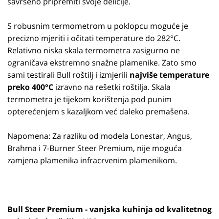
savršeno pripremiti svoje delicije.
S robusnim termometrom u poklopcu moguće je
precizno mjeriti i očitati temperature do 282°C.
Relativno niska skala termometra zasigurno ne
ograničava ekstremno snažne plamenike. Zato smo
sami testirali Bull roštilj i izmjerili
najviše temperature
preko 400°C
izravno na rešetki roštilja. Skala
termometra je tijekom korištenja pod punim
opterećenjem s kazaljkom već daleko premašena.
Napomena: Za razliku od modela Lonestar, Angus,
Brahma i 7-Burner Steer Premium, nije moguća
zamjena plamenika infracrvenim plamenikom.
Bull Steer Premium - vanjska kuhinja od kvalitetnog