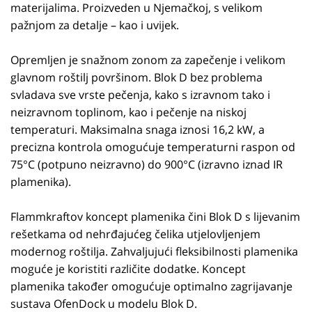
materijalima. Proizveden u Njemačkoj, s velikom
pažnjom za detalje – kao i uvijek.
Opremljen je snažnom zonom za zapečenje i velikom
glavnom roštilj površinom. Blok D bez problema
svladava sve vrste pečenja, kako s izravnom tako i
neizravnom toplinom, kao i pečenje na niskoj
temperaturi. Maksimalna snaga iznosi 16,2 kW, a
precizna kontrola omogućuje temperaturni raspon od
75°C (potpuno neizravno) do 900°C (izravno iznad IR
plamenika).
Flammkraftov koncept plamenika čini Blok D s lijevanim
rešetkama od nehrđajućeg čelika utjelovljenjem
modernog roštilja. Zahvaljujući fleksibilnosti plamenika
moguće je koristiti različite dodatke. Koncept
plamenika također omogućuje optimalno zagrijavanje
sustava OfenDock u modelu Blok D.