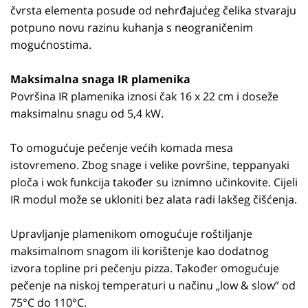
čvrsta elementa posude od nehrđajućeg čelika stvaraju
potpuno novu razinu kuhanja s neograničenim
mogućnostima.
Maksimalna snaga IR plamenika
Površina IR plamenika iznosi čak 16 x 22 cm i doseže
maksimalnu snagu od 5,4 kW.
To omogućuje pečenje većih komada mesa
istovremeno. Zbog snage i velike površine, teppanyaki
ploča i wok funkcija također su iznimno učinkovite. Cijeli
IR modul može se ukloniti bez alata radi lakšeg čišćenja.
Upravljanje plamenikom omogućuje roštiljanje
maksimalnom snagom ili korištenje kao dodatnog
izvora topline pri pečenju pizza. Također omogućuje
pečenje na niskoj temperaturi u načinu „low & slow” od
75°C do 110°C.