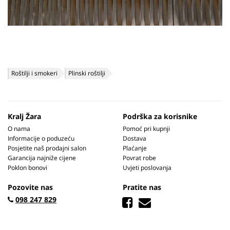
Roštilji i smokeri
Plinski roštilji
Kralj Žara
Podrška za korisnike
O nama
Pomoć pri kupnji
Informacije o poduzeću
Dostava
Posjetite naš prodajni salon
Plaćanje
Garancija najniže cijene
Povrat robe
Poklon bonovi
Uvjeti poslovanja
Pozovite nas
Pratite nas
098 247 829