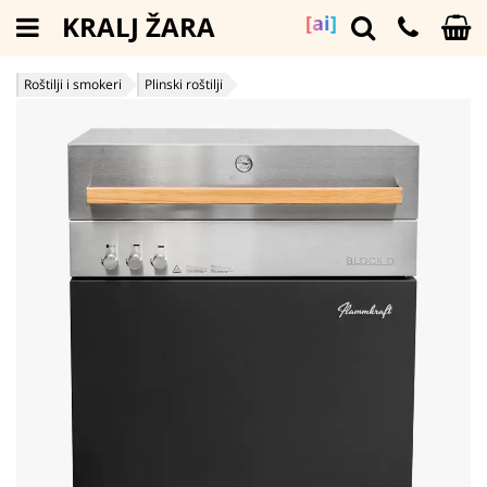
KRALJ ŽARA
[ai]
Roštilji i smokeri
Plinski roštilji