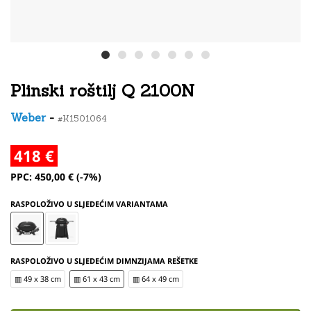
Plinski roštilj Q 2100N
Weber
-
#K1501064
418 €
PPC: 450,00 € (-7%)
RASPOLOŽIVO U SLJEDEĆIM VARIANTAMA
RASPOLOŽIVO U SLJEDEĆIM DIMNZIJAMA REŠETKE
▥ 49 x 38 cm
▥ 61 x 43 cm
▥ 64 x 49 cm