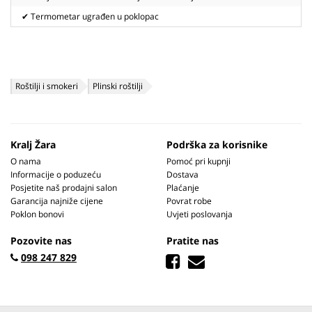
✔ Termometar ugrađen u poklopac
Roštilji i smokeri
Plinski roštilji
Kralj Žara
Podrška za korisnike
O nama
Pomoć pri kupnji
Informacije o poduzeću
Dostava
Posjetite naš prodajni salon
Plaćanje
Garancija najniže cijene
Povrat robe
Poklon bonovi
Uvjeti poslovanja
Pozovite nas
Pratite nas
098 247 829