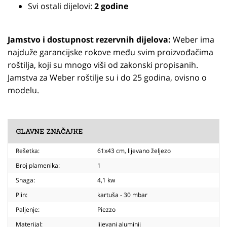
Svi ostali dijelovi:
2 godine
Jamstvo i dostupnost rezervnih dijelova:
Weber ima
najduže garancijske rokove među svim proizvođačima
roštilja, koji su mnogo viši od zakonski propisanih.
Jamstva za Weber roštilje su i do 25 godina, ovisno o
modelu.
GLAVNE ZNAČAJKE
Rešetka:
61x43 cm, lijevano željezo
Broj plamenika:
1
Snaga:
4,1 kw
Plin:
kartuša - 30 mbar
Paljenje:
Piezzo
Materijal:
lijevani aluminij