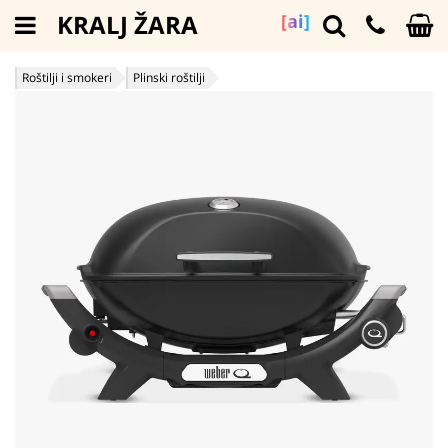
KRALJ ŽARA
[ai]
Roštilji i smokeri
Plinski roštilji