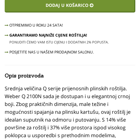
DODAJ U KOŠARICO
OTPREMIMO U ROKU 24 SATA!
GARANTIRAMO NAJNIŽE CIJENE ROŠTILJA!
PONUDITI ĆEMO VAM ISTU CIJENU I DODATNIH 2% POPUSTA.
POSJETITE NAS U NAŠEM PRODAJNOM SALONU.
Opis proizvoda
Srednja veličina Q serije prijenosnih plinskih roštilja.
Weber Q 2100N sada je dostupan i u elegantnoj crnoj
boji. Zbog praktičnih dimenzija, male težine i
mogućnosti spajanja na plinsku kartušu, ovaj roštilj je
idealan suputnik na odmoru i putovanju. S 14% više
površine za roštilj i 37% više prostora ispod visokog
poklopca u usporedbi s prethodnim modelima,