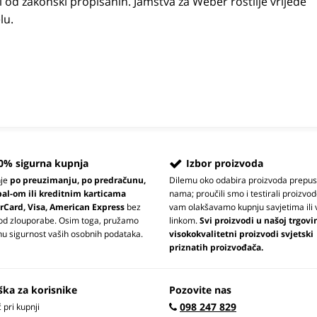
i od zakonski propisanih. Jamstva za Weber roštilje vrijede
lu.
0% sigurna kupnja
Izbor proizvoda
nje
po preuzimanju, po predračunu,
Dilemu oko odabira proizvoda prepus
pal-om ili kreditnim karticama
nama; proučili smo i testirali proizvod
rCard, Visa, American Express
bez
vam olakšavamo kupnju savjetima ili 
 od zlouporabe. Osim toga, pružamo
linkom.
Svi proizvodi u našoj trgovi
u sigurnost vaših osobnih podataka.
visokokvalitetni proizvodi svjetski
priznatih proizvođača.
ška za korisnike
Pozovite nas
098 247 829
pri kupnji