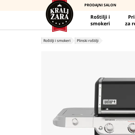
PRODAJNI SALON
Roštilji i
Pr
smokeri
za r
Roštilji i smokeri
Plinski roštilji