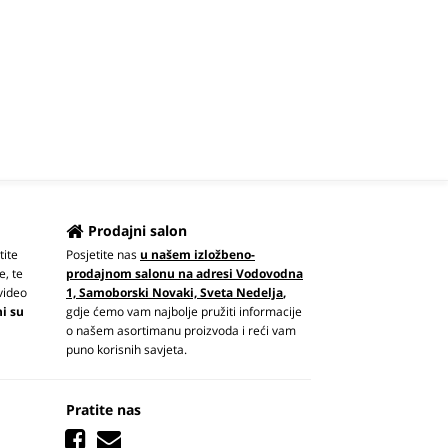
Prodajni salon
tite
Posjetite nas
u našem izložbeno-
e, te
prodajnom salonu na adresi Vodovodna
video
1, Samoborski Novaki, Sveta Nedelja
,
ni su
gdje ćemo vam najbolje pružiti informacije
o našem asortimanu proizvoda i reći vam
puno korisnih savjeta.
Pratite nas