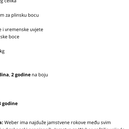
g čelika
om za plinsku bocu
e i vremenske uvjete
enske boce
 kg
dina
,
2 godine
na boju
 godine
a:
Weber ima najduže jamstvene rokove među svim