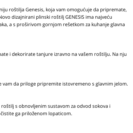
iju roštilja Genesis, koja vam omogućuje da pripremate,
 Novo dizajnirani plinski roštilj GENESIS ima najveću
zaka, a s proširivom gornjom rešetkom za kuhanje glavna
te i dekorirate tanjure izravno na vašem roštilju. Na nju
e vam da priloge pripremite istovremeno s glavnim jelom.
 roštilj s obnovljenim sustavom za odvod sokova i
očistite ga priloženom lopaticom.