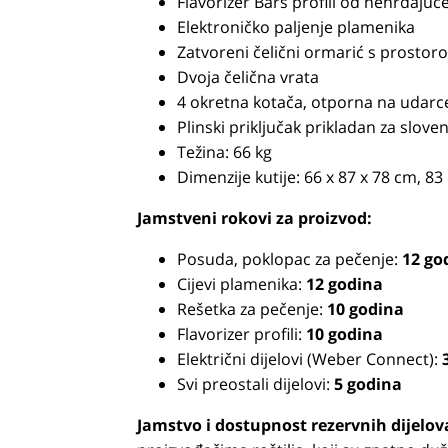
Flavorizer Bars profili od nehrđajuće
Elektroničko paljenje plamenika
Zatvoreni čelični ormarić s prostor
Dvoja čelična vrata
4 okretna kotača, otporna na udarc
Plinski priključak prikladan za slov
Težina: 66 kg
Dimenzije kutije: 66 x 87 x 78 cm, 83
Jamstveni rokovi za proizvod:
Posuda, poklopac za pečenje:
12 go
Cijevi plamenika:
12 godina
Rešetka za pečenje:
10 godina
Flavorizer profili:
10 godina
Električni dijelovi (Weber Connect):
3
Svi preostali dijelovi:
5 godina
Jamstvo i dostupnost rezervnih dijelov