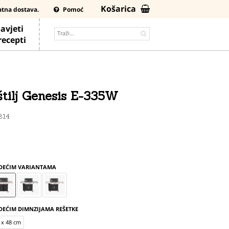
Košarica
atna dostava.
Pomoć
avjeti
 recepti
štilj Genesis E-335W
314
EDEĆIM VARIANTAMA
DEĆIM DIMNZIJAMA REŠETKE
 x 48 cm