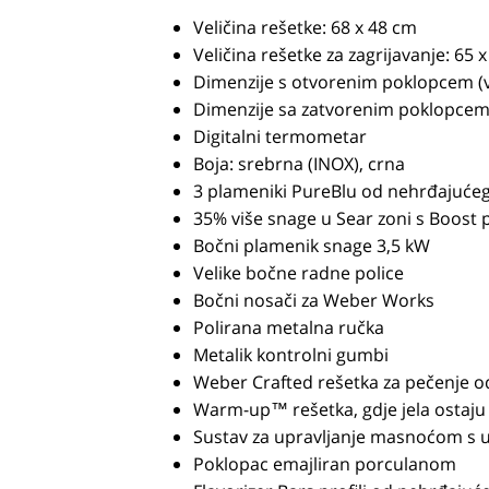
Veličina rešetke: 68 x 48 cm
Veličina rešetke za zagrijavanje: 65 
Dimenzije s otvorenim poklopcem (vi
Dimenzije sa zatvorenim poklopcem (
Digitalni termometar
Boja: srebrna (INOX), crna
3 plameniki PureBlu od nehrđajućeg
35% više snage u Sear zoni s Boost
Bočni plamenik snage 3,5 kW
Velike bočne radne police
Bočni nosači za Weber Works
Polirana metalna ručka
Metalik kontrolni gumbi
Weber Crafted rešetka za pečenje od
Warm-up™ rešetka, gdje jela ostaju
Sustav za upravljanje masnoćom s
Poklopac emajliran porculanom