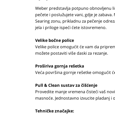
Weber predstavlja potpuno obnovljenu lin
pečete i poslužujete vani, gdje je zabava.
Searing zonu, prikladnu za pečenje odre
jela i priloge ispeći ćete istovremeno.
Velike bočne police
Velike police omogućit će vam da priprema
možete postaviti više daski za rezanje.
Proširiva gornja rešetka
Veća površina gornje rešetke omogućit ć
Pull & Clean sustav za čišćenje
Provedite manje vremena čisteći vaš novi
masnoće. Jednostavno izvucite pladanj i 
Tehničke značajke: