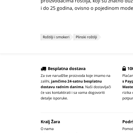
proizvođačima roštilja, koji su znatno duž
i do 25 godina, ovisno o pojedinom mode
Roštilji i smokeri
Plinski roštilji
Besplatna dostava
10
Za sve narudžbe proizvoda koje imamo na
Plaća
zalihi,
jamčimo 24-satnu besplatnu
s Pay
dostavu radnim danima
. Naši dostavljači
Maste
će vas kontaktirati i sa vama dogovoriti
rizika
detalje isporuke.
potpun
Kralj Žara
Podr
O nama
Pomoć 