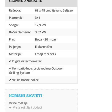
GLAVNE ZNAČAJKE
Rešetka:
68 x 48 cm, lijevano željezo
Plameniki:
3+1
Snaga:
17,9 kW
Bočni plamenik:
3,52 kW
Plin:
Boca - 30 mbar
Paljenje:
Elektroničko
Materijal:
Emajlirani čelik
✔ Digitalni termometar
✔ Kompatibilno s proizvodima Outdoor
Grilling System
✔ Velike bočne police
KORISNI SAVJETI
Vrste roštilja
Vrste roštilja i dodaci