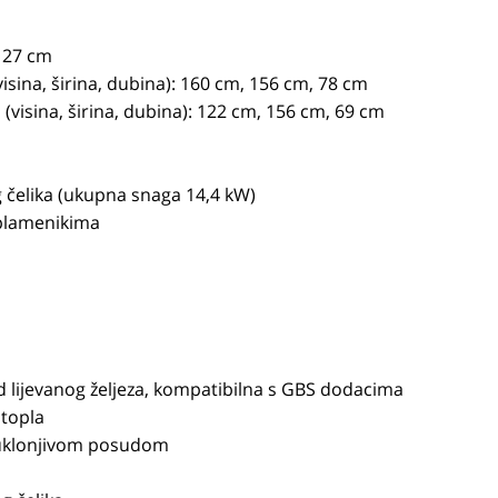
x 27 cm
sina, širina, dubina): 160 cm, 156 cm, 78 cm
visina, širina, dubina): 122 cm, 156 cm, 69 cm
 čelika (ukupna snaga 14,4 kW)
 plamenikima
 lijevanog željeza, kompatibilna s GBS dodacima
 topla
 uklonjivom posudom