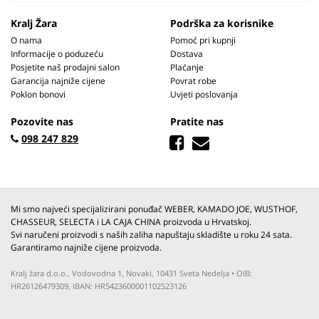
Kralj Žara
Podrška za korisnike
O nama
Pomoć pri kupnji
Informacije o poduzeću
Dostava
Posjetite naš prodajni salon
Plaćanje
Garancija najniže cijene
Povrat robe
Poklon bonovi
Uvjeti poslovanja
Pozovite nas
Pratite nas
098 247 829
Mi smo najveći specijalizirani ponuđač WEBER, KAMADO JOE, WUSTHOF,
CHASSEUR, SELECTA i LA CAJA CHINA proizvoda u Hrvatskoj.
Svi naručeni proizvodi s naših zaliha napuštaju skladište u roku 24 sata.
Garantiramo najniže cijene proizvoda.
Kralj žara d.o.o., Vodovodna 1, Novaki, 10431 Sveta Nedelja • OIB:
HR26126479309, IBAN: HR5423600001102523126