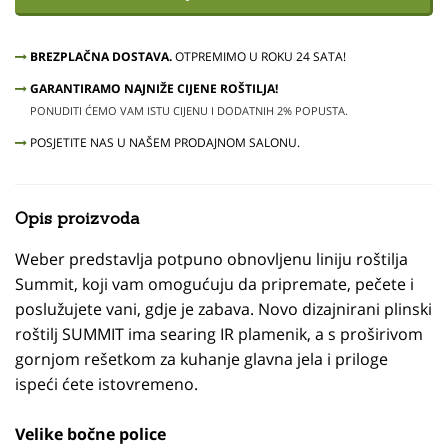
BREZPLAČNA DOSTAVA.
OTPREMIMO U ROKU 24 SATA!
GARANTIRAMO NAJNIŽE CIJENE ROŠTILJA!
PONUDITI ĆEMO VAM ISTU CIJENU I DODATNIH 2% POPUSTA.
POSJETITE NAS U NAŠEM PRODAJNOM SALONU.
Opis proizvoda
Weber predstavlja potpuno obnovljenu liniju roštilja
Summit, koji vam omogućuju da pripremate, pečete i
poslužujete vani, gdje je zabava. Novo dizajnirani plinski
roštilj SUMMIT ima searing IR plamenik, a s proširivom
gornjom rešetkom za kuhanje glavna jela i priloge
ispeći ćete istovremeno.
Velike bočne police