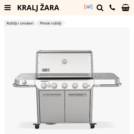
KRALJ ŽARA
[ai]
Roštilji i smokeri
Plinski roštilji