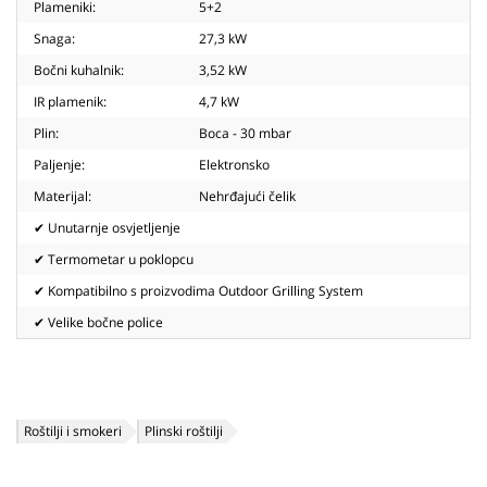
Plameniki:
5+2
Snaga:
27,3 kW
Bočni kuhalnik:
3,52 kW
IR plamenik:
4,7 kW
Plin:
Boca - 30 mbar
Paljenje:
Elektronsko
Materijal:
Nehrđajući čelik
✔ Unutarnje osvjetljenje
✔ Termometar u poklopcu
✔ Kompatibilno s proizvodima Outdoor Grilling System
✔ Velike bočne police
Roštilji i smokeri
Plinski roštilji