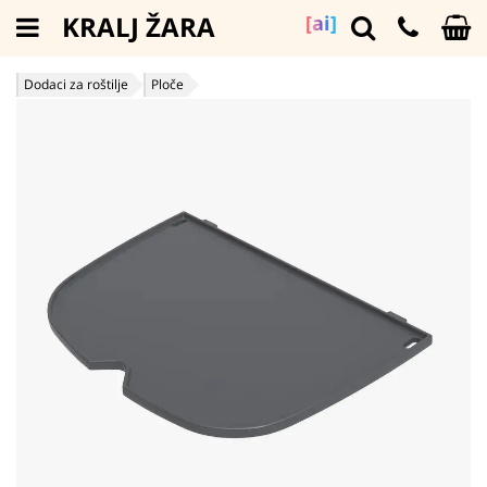
KRALJ ŽARA
[ai]
Dodaci za roštilje
Ploče