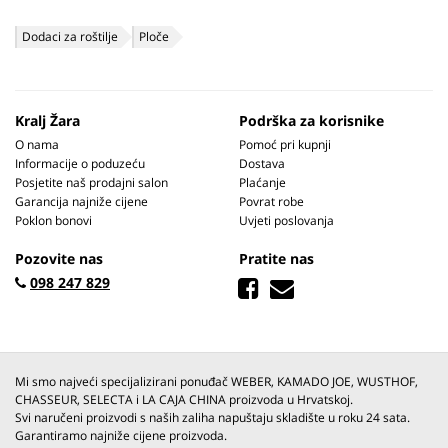
Dodaci za roštilje
Ploče
Kralj Žara
Podrška za korisnike
O nama
Pomoć pri kupnji
Informacije o poduzeću
Dostava
Posjetite naš prodajni salon
Plaćanje
Garancija najniže cijene
Povrat robe
Poklon bonovi
Uvjeti poslovanja
Pozovite nas
Pratite nas
098 247 829
Mi smo najveći specijalizirani ponuđač WEBER, KAMADO JOE, WUSTHOF,
CHASSEUR, SELECTA i LA CAJA CHINA proizvoda u Hrvatskoj.
Svi naručeni proizvodi s naših zaliha napuštaju skladište u roku 24 sata.
Garantiramo najniže cijene proizvoda.