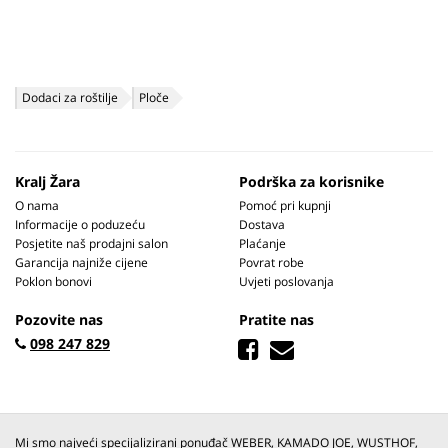
Dodaci za roštilje
Ploče
Kralj Žara
Podrška za korisnike
O nama
Pomoć pri kupnji
Informacije o poduzeću
Dostava
Posjetite naš prodajni salon
Plaćanje
Garancija najniže cijene
Povrat robe
Poklon bonovi
Uvjeti poslovanja
Pozovite nas
Pratite nas
098 247 829
Mi smo najveći specijalizirani ponuđač WEBER, KAMADO JOE, WUSTHOF,