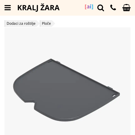
KRALJ ŽARA
[ai]
Dodaci za roštilje
Ploče