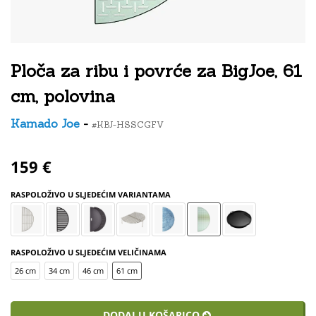
Ploča za ribu i povrće za BigJoe, 61
cm, polovina
Kamado Joe
-
#KBJ-HSSCGFV
159 €
RASPOLOŽIVO U SLJEDEĆIM VARIANTAMA
RASPOLOŽIVO U SLJEDEĆIM VELIČINAMA
26 cm
34 cm
46 cm
61 cm
DODAJ U KOŠARICO