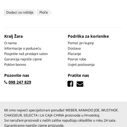
Dodaci za roštilje
Ploče
Kralj Žara
Podrška za korisnike
O nama
Pomoć pri kupnji
Informacije o poduzeću
Dostava
Posjetite naš prodajni salon
Plaćanje
Garancija najniže cijene
Povrat robe
Poklon bonovi
Uvjeti poslovanja
Pozovite nas
Pratite nas
098 247 829
Mi smo najveći specijalizirani ponuđač WEBER, KAMADO JOE, WUSTHOF,
CHASSEUR, SELECTA i LA CAJA CHINA proizvoda u Hrvatskoj.
Svi naručeni proizvodi s naših zaliha napuštaju skladište u roku 24 sata.
Garantiramo najniže cijene proizvoda.