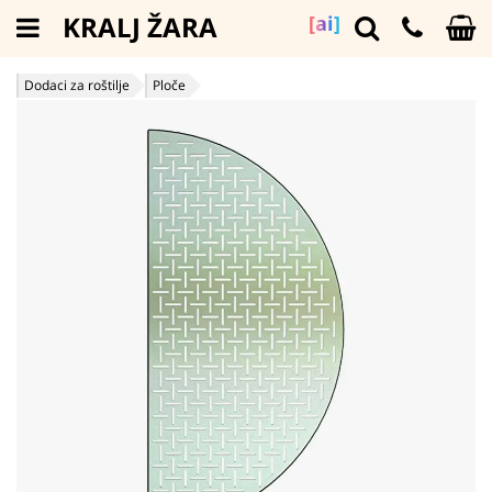
KRALJ ŽARA
[ai]
Dodaci za roštilje
Ploče