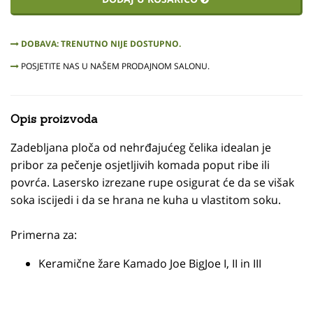
DOBAVA: TRENUTNO NIJE DOSTUPNO.
POSJETITE NAS U NAŠEM PRODAJNOM SALONU.
Opis proizvoda
Zadebljana ploča od nehrđajućeg čelika idealan je
pribor za pečenje osjetljivih komada poput ribe ili
povrća. Lasersko izrezane rupe osigurat će da se višak
soka iscijedi i da se hrana ne kuha u vlastitom soku.
Primerna za:
Keramične žare Kamado Joe BigJoe I, II in III