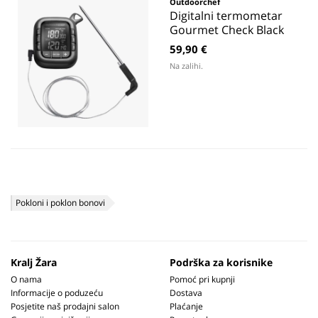
Outdoorchef
Digitalni termometar
Gourmet Check Black
59,90 €
Na zalihi.
Pokloni i poklon bonovi
Kralj Žara
Podrška za korisnike
O nama
Pomoć pri kupnji
Informacije o poduzeću
Dostava
Posjetite naš prodajni salon
Plaćanje