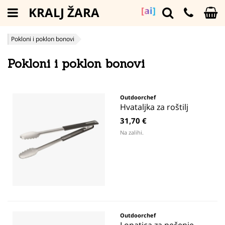
KRALJ ŽARA
[ai]
Pokloni i poklon bonovi
Pokloni i poklon bonovi
Outdoorchef
Hvataljka za roštilj
31,70 €
Na zalihi.
Outdoorchef